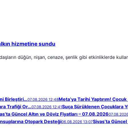
halkın hizmetine sundu
andaşların düğün, nişan, cenaze, şenlik gibi etkinliklerde kul
i Birleştiri…
Meta’ya Tarihi Yaptırım! Çocuk 
07.08.2026 12:48
ara Trafiği Or…
Suça Sürüklenen Çocuklara Yö
07.08.2026 12:41
as’ta Güncel Altın ve Döviz Fiyatları – 07.08.2026
07.08.202
nsuplarına Otopark Desteği
Sivas’ta Güncel 
06.08.2026 13:07