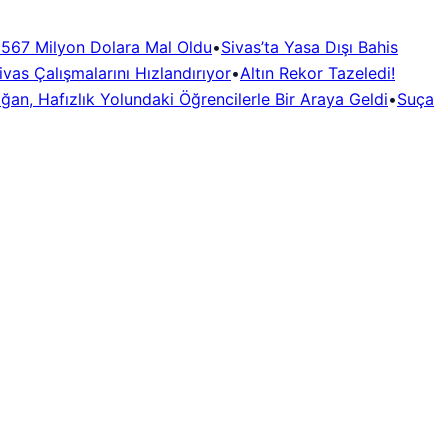
i 567 Milyon Dolara Mal Oldu
•
Sivas’ta Yasa Dışı Bahis
vas Çalışmalarını Hızlandırıyor
•
Altın Rekor Tazeledi!
oğan, Hafızlık Yolundaki Öğrencilerle Bir Araya Geldi
•
Suça