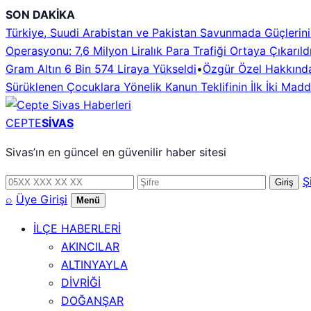
İçeriğe
SON DAKİKA
geç
Türkiye, Suudi Arabistan ve Pakistan Savunmada Güçlerini B
Operasyonu: 7,6 Milyon Liralık Para Trafiği Ortaya Çıkarıld
Gram Altın 6 Bin 574 Liraya Yükseldi
•
Özgür Özel Hakkındak
Sürüklenen Çocuklara Yönelik Kanun Teklifinin İlk İki Mad
CEPTE
SİVAS
Sivas’ın en güncel en güvenilir haber sitesi
Telefon
Şifre
Ş
Giriş
numarası
⌕
Üye Girişi
Menü
İLÇE HABERLERİ
AKINCILAR
ALTINYAYLA
DİVRİĞİ
DOĞANŞAR