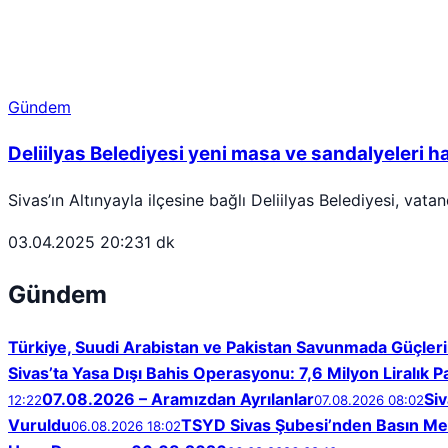
Gündem
Deliilyas Belediyesi yeni masa ve sandalyeleri 
Sivas’ın Altınyayla ilçesine bağlı Deliilyas Belediyesi, vat
03.04.2025 20:23
1 dk
Gündem
Türkiye, Suudi Arabistan ve Pakistan Savunmada Güçlerin
Sivas’ta Yasa Dışı Bahis Operasyonu: 7,6 Milyon Liralık P
07.08.2026 – Aramızdan Ayrılanlar
Siv
12:22
07.08.2026 08:02
Vuruldu
TSYD Sivas Şubesi’nden Basın Me
06.08.2026 18:02