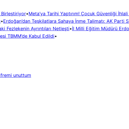
irleştiriyor
•
Meta’ya Tarihi Yaptırım! Çocuk Güvenliği İhlal
ı
•
Erdoğan’dan Teşkilatlara Sahaya İnme Talimatı: AK Parti Si
i Fezlekenin Ayrıntıları Netleşti
•
İl Milli Eğitim Müdürü Erd
desi TBMM’de Kabul Edildi
•
ifremi unuttum