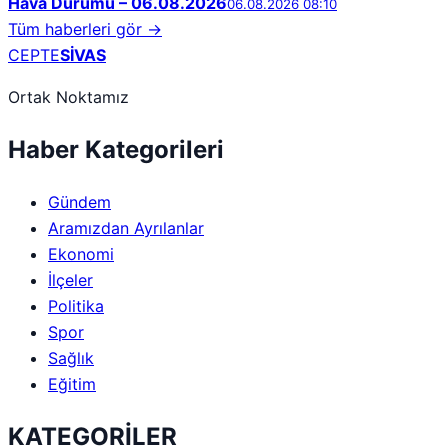
Hava Durumu – 06.08.2026
06.08.2026 08:10
Tüm haberleri gör →
CEPTE
SİVAS
Ortak Noktamız
Haber Kategorileri
Gündem
Aramızdan Ayrılanlar
Ekonomi
İlçeler
Politika
Spor
Sağlık
Eğitim
KATEGORİLER