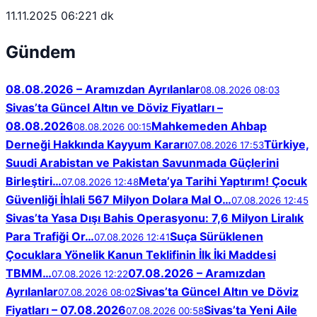
11.11.2025 06:22
1 dk
Gündem
08.08.2026 – Aramızdan Ayrılanlar
08.08.2026 08:03
Sivas’ta Güncel Altın ve Döviz Fiyatları –
08.08.2026
Mahkemeden Ahbap
08.08.2026 00:15
Derneği Hakkında Kayyum Kararı
Türkiye,
07.08.2026 17:53
Suudi Arabistan ve Pakistan Savunmada Güçlerini
Birleştiri…
Meta’ya Tarihi Yaptırım! Çocuk
07.08.2026 12:48
Güvenliği İhlali 567 Milyon Dolara Mal O…
07.08.2026 12:45
Sivas’ta Yasa Dışı Bahis Operasyonu: 7,6 Milyon Liralık
Para Trafiği Or…
Suça Sürüklenen
07.08.2026 12:41
Çocuklara Yönelik Kanun Teklifinin İlk İki Maddesi
TBMM…
07.08.2026 – Aramızdan
07.08.2026 12:22
Ayrılanlar
Sivas’ta Güncel Altın ve Döviz
07.08.2026 08:02
Fiyatları – 07.08.2026
Sivas’ta Yeni Aile
07.08.2026 00:58