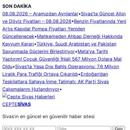
İçeriğe
SON DAKİKA
geç
08.08.2026 – Aramızdan Ayrılanlar
•
Sivas’ta Güncel Altın
ve Döviz Fiyatları – 08.08.2026
•
Benzin Fiyatlarında Yeni
Artış Kapıda! Pompa Fiyatları Yeniden
Güncellenecek
•
Mahkemeden Ahbap Derneği Hakkında
Kayyum Kararı
•
Türkiye, Suudi Arabistan ve Pakistan
Savunmada Güçlerini Birleştiriyor
•
Meta’ya Tarihi
Yaptırım! Çocuk Güvenliği İhlali 567 Milyon Dolara Mal
Oldu
•
Sivas’ta Yasa Dışı Bahis Operasyonu: 7,6 Milyon
Liralık Para Trafiği Ortaya Çıkarıldı
•
Erdoğan’dan
Teşkilatlara Sahaya İnme Talimatı: AK Parti Sivas
Çalışmalarını Hızlandırıyor
•
CEPTE
SİVAS
Sivas’ın en güncel en güvenilir haber sitesi
Telefon
Şifre
Giriş