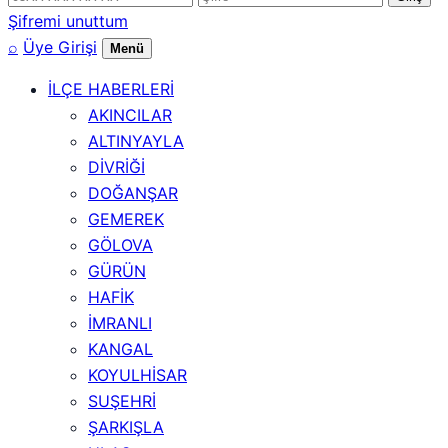
numarası
Şifremi unuttum
⌕
Üye Girişi
Menü
İLÇE HABERLERİ
AKINCILAR
ALTINYAYLA
DİVRİĞİ
DOĞANŞAR
GEMEREK
GÖLOVA
GÜRÜN
HAFİK
İMRANLI
KANGAL
KOYULHİSAR
SUŞEHRİ
ŞARKIŞLA