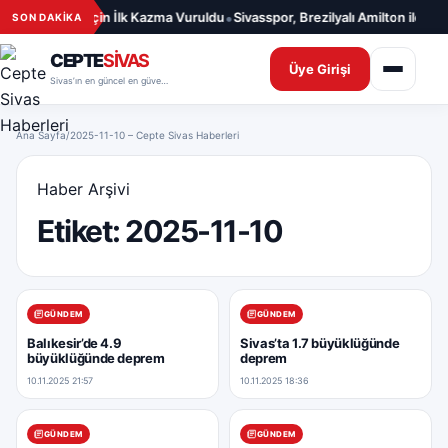
İçeriğe geç
•
Sağlığı Merkezi İçin İlk Kazma Vuruldu
Sivasspor, Brezilyalı Amilton ile 1 Y
SON DAKİKA
CEPTE
SİVAS
Üye Girişi
Sivas’ın en güncel en güvenilir haber sitesi
Ana Sayfa
/
2025-11-10 – Cepte Sivas Haberleri
Haber Arşivi
Etiket:
2025-11-10
GÜNDEM
GÜNDEM
Balıkesir’de 4.9
Sivas’ta 1.7 büyüklüğünde
büyüklüğünde deprem
deprem
10.11.2025 21:57
10.11.2025 18:36
GÜNDEM
GÜNDEM