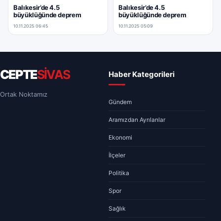
Balıkesir’de 4.5
Balıkesir’de 4.5
büyüklüğünde deprem
büyüklüğünde deprem
10.11.2025 06:45
10.11.2025 05:09
CEPTE
SİVAS
Haber Kategorileri
Ortak Noktamız
Gündem
Aramızdan Ayrılanlar
Ekonomi
İlçeler
Politika
Spor
Sağlık