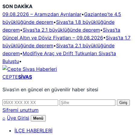
İçeriğe
SON DAKİKA
geç
09.08.2026 – Aramızdan Ayrılanlar
•
Gaziantep’te 4.5
büyüklüğünde deprem
•
Sivas’ta 1.8 büyüklüğünde
deprem
•
Sivas’ta 2.1 büyüklüğünde deprem
•
Sivas’ta
Güncel Altın ve Döviz Fiyatları – 09.08.2026
•
Sivas’ta 1.7
büyüklüğünde deprem
•
Sivas’ta 2.1 büyüklüğünde
deprem
•
Modifiye Araç ve Drift Tutkunları Sivas’ta
Buluştu
•
CEPTE
SİVAS
Sivas’ın en güncel en güvenilir haber sitesi
Telefon
Şifre
Giriş
numarası
Şifremi unuttum
⌕
Üye Girişi
Menü
İLÇE HABERLERİ