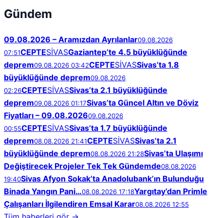
Gündem
09.08.2026 – Aramızdan Ayrılanlar
09.08.2026
CEPTE
SİVAS
Gaziantep’te 4.5 büyüklüğünde
07:51
deprem
CEPTE
SİVAS
Sivas’ta 1.8
09.08.2026 03:42
büyüklüğünde deprem
09.08.2026
CEPTE
SİVAS
Sivas’ta 2.1 büyüklüğünde
02:26
deprem
Sivas’ta Güncel Altın ve Döviz
09.08.2026 01:17
Fiyatları – 09.08.2026
09.08.2026
CEPTE
SİVAS
Sivas’ta 1.7 büyüklüğünde
00:55
deprem
CEPTE
SİVAS
Sivas’ta 2.1
08.08.2026 21:41
büyüklüğünde deprem
Sivas’ta Ulaşımı
08.08.2026 21:28
Değiştirecek Projeler Tek Tek Gündemde
08.08.2026
Sivas Afyon Sokak’ta Anadolubank’ın Bulunduğu
19:40
Binada Yangın Pani…
Yargıtay’dan Primle
08.08.2026 17:18
Çalışanları İlgilendiren Emsal Karar
08.08.2026 12:55
Tüm haberleri gör →