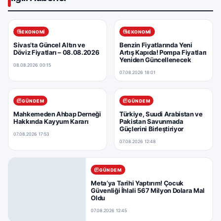
EKONOMI
EKONOMI
Sivas’ta Güncel Altın ve
Benzin Fiyatlarında Yeni
Döviz Fiyatları – 08.08.2026
Artış Kapıda! Pompa Fiyatları
Yeniden Güncellenecek
08.08.2026 00:15
07.08.2026 18:01
GÜNDEM
GÜNDEM
Mahkemeden Ahbap Derneği
Türkiye, Suudi Arabistan ve
Hakkında Kayyum Kararı
Pakistan Savunmada
Güçlerini Birleştiriyor
07.08.2026 17:53
07.08.2026 12:48
GÜNDEM
Meta’ya Tarihi Yaptırım! Çocuk
Güvenliği İhlali 567 Milyon Dolara Mal
Oldu
07.08.2026 12:45