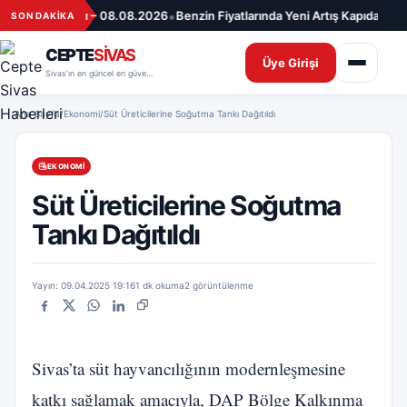
İçeriğe geç
•
 Döviz Fiyatları – 08.08.2026
Benzin Fiyatlarında Yeni Artış Kapıda! Pom
SON DAKİKA
CEPTE
SİVAS
Üye Girişi
Sivas’ın en güncel en güvenilir haber sitesi
Ana Sayfa
/
Ekonomi
/
Süt Üreticilerine Soğutma Tankı Dağıtıldı
EKONOMI
Süt Üreticilerine Soğutma
Tankı Dağıtıldı
Yayın: 09.04.2025 19:16
1 dk okuma
2 görüntülenme
Facebook
X
WhatsApp
LinkedIn
Bağlantıyı kopyala
Sivas’ta süt hayvancılığının modernleşmesine
katkı sağlamak amacıyla, DAP Bölge Kalkınma