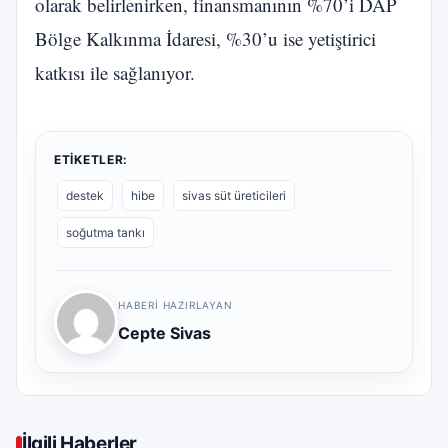
olarak belirlenirken, finansmanının %70’i DAP
Bölge Kalkınma İdaresi, %30’u ise yetiştirici
katkısı ile sağlanıyor.
ETIKETLER:
destek
hibe
sivas süt üreticileri
soğutma tankı
HABERI HAZIRLAYAN
Cepte Sivas
İlgili Haberler