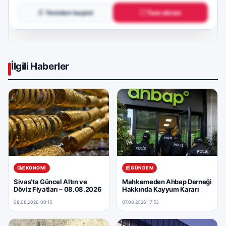
↻ Yeniden başlat
⛶ Tam ekran
İlgili Haberler
EKONOMI
GÜNDEM
Sivas’ta Güncel Altın ve
Mahkemeden Ahbap Derneği
Döviz Fiyatları – 08.08.2026
Hakkında Kayyum Kararı
08.08.2026 00:15
07.08.2026 17:53