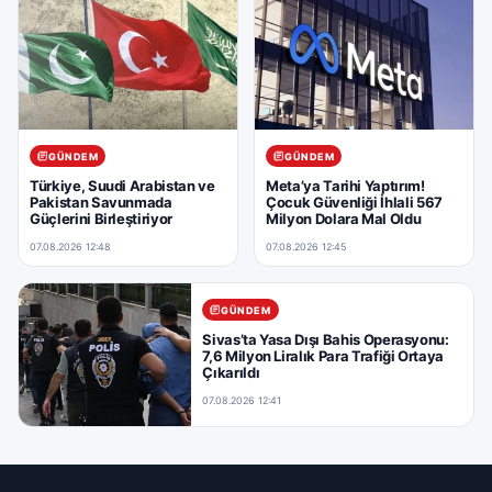
GÜNDEM
GÜNDEM
Türkiye, Suudi Arabistan ve
Meta’ya Tarihi Yaptırım!
Pakistan Savunmada
Çocuk Güvenliği İhlali 567
Güçlerini Birleştiriyor
Milyon Dolara Mal Oldu
07.08.2026 12:48
07.08.2026 12:45
GÜNDEM
Sivas’ta Yasa Dışı Bahis Operasyonu:
7,6 Milyon Liralık Para Trafiği Ortaya
Çıkarıldı
07.08.2026 12:41