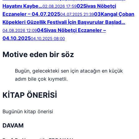
Hayatını Kaybe…
02
Sivas Nöbetçi
02.08.2026 17:59
Eczaneler – 04.07.2025
03
Kangal Çoban
04.07.2025 21:39
Köpekleri Güzellik Festivali İçin Başvurular Başlad…
04
Sivas Nöbetçi Eczaneler –
04.08.2026 12:09
04.10.2025
04.10.2025 08:00
Motive eden bir söz
Bugün, gelecekteki sen için atacağın en küçük
adım bile çok kıymetli.
KİTAP ÖNERİSİ
Bugünün kitap önerisi
DAVAM