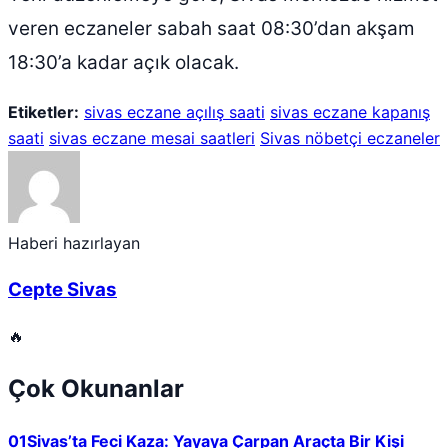
veren eczaneler sabah saat 08:30’dan akşam
18:30’a kadar açık olacak.
Etiketler:
sivas eczane açılış saati
sivas eczane kapanış
saati
sivas eczane mesai saatleri
Sivas nöbetçi eczaneler
Haberi hazırlayan
Cepte Sivas
🔥
Çok Okunanlar
01
Sivas’ta Feci Kaza: Yayaya Çarpan Araçta Bir Kişi