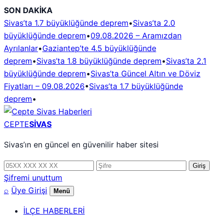
İçeriğe
SON DAKİKA
geç
Sivas’ta 1.7 büyüklüğünde deprem
•
Sivas’ta 2.0
büyüklüğünde deprem
•
09.08.2026 – Aramızdan
Ayrılanlar
•
Gaziantep’te 4.5 büyüklüğünde
deprem
•
Sivas’ta 1.8 büyüklüğünde deprem
•
Sivas’ta 2.1
büyüklüğünde deprem
•
Sivas’ta Güncel Altın ve Döviz
Fiyatları – 09.08.2026
•
Sivas’ta 1.7 büyüklüğünde
deprem
•
CEPTE
SİVAS
Sivas’ın en güncel en güvenilir haber sitesi
Telefon
Şifre
Giriş
numarası
Şifremi unuttum
⌕
Üye Girişi
Menü
İLÇE HABERLERİ