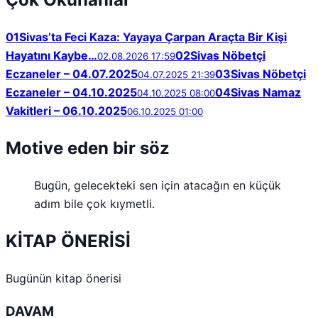
01
Sivas’ta Feci Kaza: Yayaya Çarpan Araçta Bir Kişi
Hayatını Kaybe…
02
Sivas Nöbetçi
02.08.2026 17:59
Eczaneler – 04.07.2025
03
Sivas Nöbetçi
04.07.2025 21:39
Eczaneler – 04.10.2025
04
Sivas Namaz
04.10.2025 08:00
Vakitleri – 06.10.2025
06.10.2025 01:00
Motive eden bir söz
Bugün, gelecekteki sen için atacağın en küçük
adım bile çok kıymetli.
KİTAP ÖNERİSİ
Bugünün kitap önerisi
DAVAM