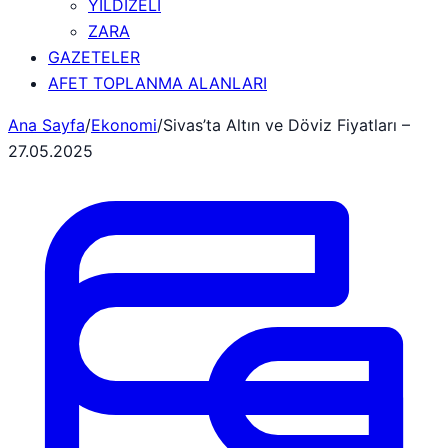
YILDIZELİ
ZARA
GAZETELER
AFET TOPLANMA ALANLARI
Ana Sayfa
/
Ekonomi
/
Sivas’ta Altın ve Döviz Fiyatları –
27.05.2025