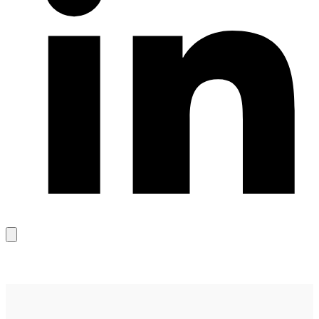
Bağlantıyı
kopyala