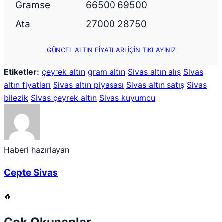
Gramse
66500
69500
Ata
27000
28750
GÜNCEL ALTIN FİYATLARI İÇİN TIKLAYINIZ
Etiketler:
çeyrek altın
gram altın
Sivas altın alış
Sivas
altın fiyatları
Sivas altın piyasası
Sivas altın satış
Sivas
bilezik
Sivas çeyrek altın
Sivas kuyumcu
Haberi hazırlayan
Cepte Sivas
🔥
Çok Okunanlar