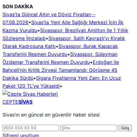
İçeriğe
SON DAKİKA
geç
Sivas’ta Güncel Altın ve Döviz Fiyatları –
07.08.2026
•
Sivas’ta Yeni Aile Sağlığı Merkezi İçin İlk
Kazma Vuruldu
•
Sivasspor, Brezilyalı Amilton ile 1 Yıllık
Sözleşme İmzaladı
•
Sivasspor, Salih Kavrazlı’yı Kiralık
Olarak Kadrosuna Kattı
•
Sivasspor, Burak Kapacak
Transferini Resmen Duyurdu
•
Sivasspor, Süleyman
Özdamar Transferini Resmen Duyurdu
•
Erdoğan ile
Bahçeli’nin Kritik Zirvesi Tamamlandı: Görüşme 45
Dakika Sürdü
•
Sigara Fiyatlarına Yeni Zam: En Ucuz
Paket 120 TL’ye Yükseldi
•
CEPTE
SİVAS
Sivas’ın en güncel en güvenilir haber sitesi
Telefon
Şifre
Giriş
numarası
Şifremi unuttum