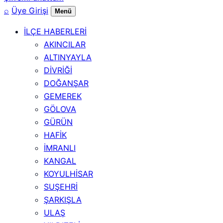
⌕
Üye Girişi
Menü
İLÇE HABERLERİ
AKINCILAR
ALTINYAYLA
DİVRİĞİ
DOĞANŞAR
GEMEREK
GÖLOVA
GÜRÜN
HAFİK
İMRANLI
KANGAL
KOYULHİSAR
SUŞEHRİ
ŞARKIŞLA
ULAŞ