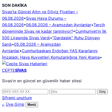
İçeriğe
SON DAKİKA
geç
Sivas’ta Güncel Altın ve Döviz Fiyatları –
06.08.2026
•
Sivas Hava Durumu –
06.08.2026
•
06.08.2026 – Aramızdan Ayrılanlar
•
Tercih
döneminde Sivas ne kadar tanıtılıyor?
•
Cumhuriyet’in İlk
500 Lirasında Sivas Vardı
•
“Gardaşlık” Ruhu Dünyayı
Sardı
•
05.08.2026 – Aramızdan
Ayrılanlar
•
Cumhurbaşkanı Erdoğan YAŞ Kararlarını
İmzaladı: Hava Kuvvetleri Komutanlığına Yeni Atama
•
CEPTE
SİVAS
Sivas’ın en güncel en güvenilir haber sitesi
Telefon
Şifre
Giriş
numarası
Şifremi unuttum
⌕
Üye Girişi
Menü