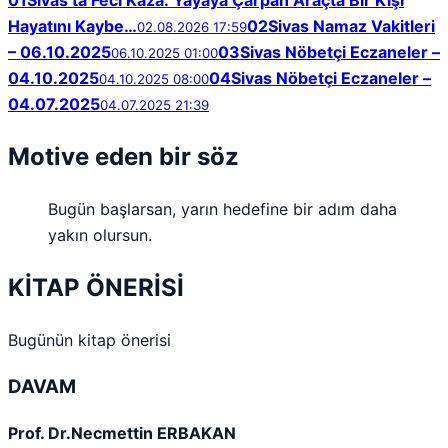
01
Sivas’ta Feci Kaza: Yayaya Çarpan Araçta Bir Kişi
Hayatını Kaybe…
02
Sivas Namaz Vakitleri
02.08.2026 17:59
– 06.10.2025
03
Sivas Nöbetçi Eczaneler –
06.10.2025 01:00
04.10.2025
04
Sivas Nöbetçi Eczaneler –
04.10.2025 08:00
04.07.2025
04.07.2025 21:39
Motive eden bir söz
Bugün başlarsan, yarın hedefine bir adım daha
yakın olursun.
KİTAP ÖNERİSİ
Bugünün kitap önerisi
DAVAM
Prof. Dr.Necmettin ERBAKAN