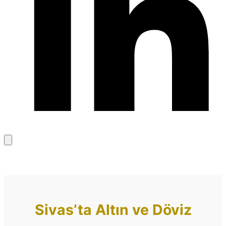
Bağlantıyı
kopyala
Sivas’ta Altın ve Döviz