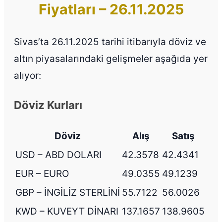
Fiyatları – 26.11.2025
Sivas’ta 26.11.2025 tarihi itibarıyla döviz ve
altın piyasalarındaki gelişmeler aşağıda yer
alıyor:
Döviz Kurları
Döviz
Alış
Satış
USD – ABD DOLARI
42.3578
42.4341
EUR – EURO
49.0355
49.1239
GBP – İNGİLİZ STERLİNİ
55.7122
56.0026
KWD – KUVEYT DİNARI
137.1657
138.9605