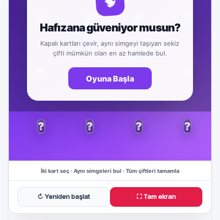
↻ Yeniden başlat
⛶ Tam ekran