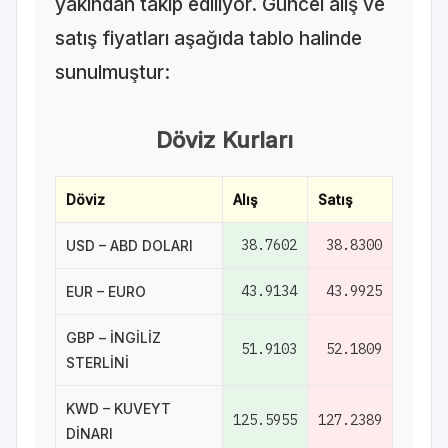
yakından takip ediliyor. Güncel alış ve
satış fiyatları aşağıda tablo halinde
sunulmuştur:
Döviz Kurları
Döviz
Alış
Satış
38.7602
38.8300
USD – ABD DOLARI
43.9134
43.9925
EUR – EURO
GBP – İNGİLİZ
51.9103
52.1809
STERLİNİ
KWD – KUVEYT
125.5955
127.2389
DİNARI