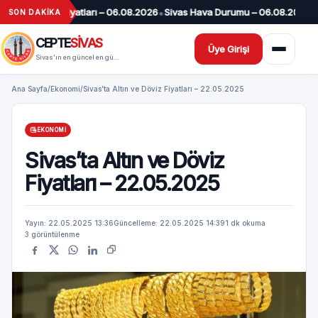
İçeriğe geç
•
•
n ve Döviz Fiyatları – 06.08.2026
Sivas Hava Durumu – 06.08.2026
06.0
SON DAKİKA
CEPTE
SİVAS
Üye Girişi
Sivas’ın en güncel en güvenilir haber sitesi
Ana Sayfa
/
Ekonomi
/
Sivas’ta Altın ve Döviz Fiyatları – 22.05.2025
EKONOMI
Sivas’ta Altın ve Döviz
Fiyatları – 22.05.2025
Yayın: 22.05.2025 13:36
Güncelleme: 22.05.2025 14:39
1 dk okuma
3 görüntülenme
Facebook
X
WhatsApp
LinkedIn
Bağlantıyı kopyala