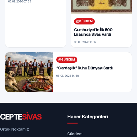
06.08.2026 07:55
GÜNDEM
Cumhuriyet’in İlk 500
Lirasında Sivas Vardı
05.08.2026 15:12
GÜNDEM
“Gardaşlık” Ruhu Dünyayı Sardı
05.08.2026 14:58
CEPTE
SİVAS
Haber Kategorileri
Ortak Noktamız
Gündem