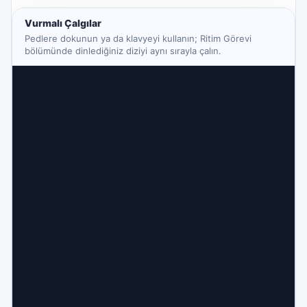
Vurmalı Çalgılar
Pedlere dokunun ya da klavyeyi kullanın; Ritim Görevi
bölümünde dinlediğiniz diziyi aynı sırayla çalın.