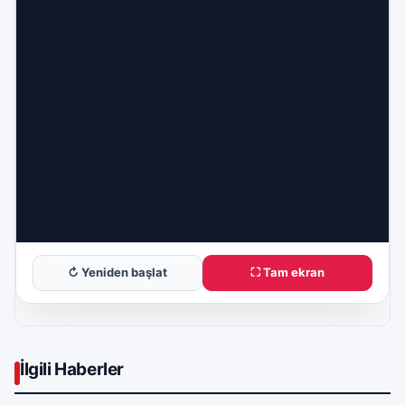
↻ Yeniden başlat
⛶ Tam ekran
İlgili Haberler