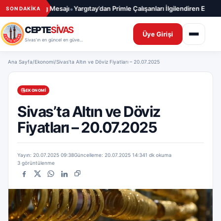
İçeriğe geç
•
r’a Süper Lig Mesajı
Yargıtay’dan Primle Çalışanları İlgilendiren Emsal Ka
SON DAKİKA
CEPTE
SİVAS
Üye Girişi
Sivas’ın en güncel en güvenilir haber sitesi
Ana Sayfa
/
Ekonomi
/
Sivas’ta Altın ve Döviz Fiyatları – 20.07.2025
EKONOMI
Sivas’ta Altın ve Döviz
Fiyatları – 20.07.2025
Yayın: 20.07.2025 09:38
Güncelleme: 20.07.2025 14:34
1 dk okuma
3 görüntülenme
Facebook
X
WhatsApp
LinkedIn
Bağlantıyı kopyala