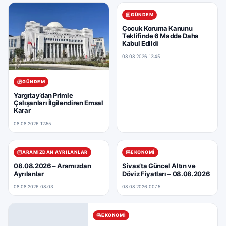
GÜNDEM
Çocuk Koruma Kanunu
Teklifinde 6 Madde Daha
Kabul Edildi
08.08.2026 12:45
GÜNDEM
Yargıtay’dan Primle
Çalışanları İlgilendiren Emsal
Karar
08.08.2026 12:55
ARAMIZDAN AYRILANLAR
EKONOMI
08.08.2026 – Aramızdan
Sivas’ta Güncel Altın ve
Ayrılanlar
Döviz Fiyatları – 08.08.2026
08.08.2026 08:03
08.08.2026 00:15
EKONOMI