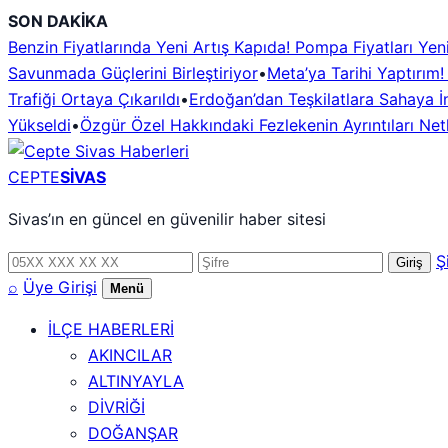
İçeriğe
SON DAKİKA
geç
Benzin Fiyatlarında Yeni Artış Kapıda! Pompa Fiyatları Ye
Savunmada Güçlerini Birleştiriyor
•
Meta’ya Tarihi Yaptırım
Trafiği Ortaya Çıkarıldı
•
Erdoğan’dan Teşkilatlara Sahaya İn
Yükseldi
•
Özgür Özel Hakkındaki Fezlekenin Ayrıntıları Netl
CEPTE
SİVAS
Sivas’ın en güncel en güvenilir haber sitesi
Telefon
Şifre
Ş
Giriş
numarası
⌕
Üye Girişi
Menü
İLÇE HABERLERİ
AKINCILAR
ALTINYAYLA
DİVRİĞİ
DOĞANŞAR