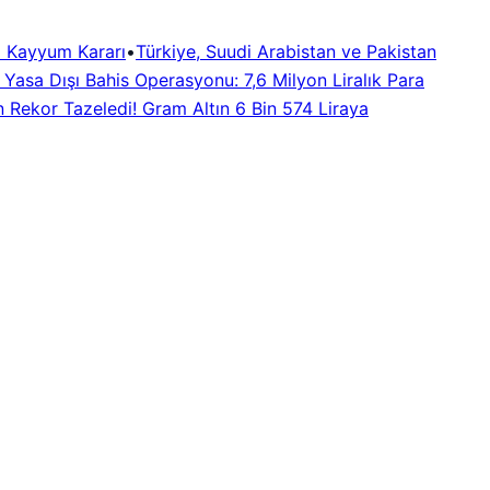
 Kayyum Kararı
•
Türkiye, Suudi Arabistan ve Pakistan
a Yasa Dışı Bahis Operasyonu: 7,6 Milyon Liralık Para
n Rekor Tazeledi! Gram Altın 6 Bin 574 Liraya