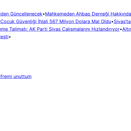
niden Güncellenecek
•
Mahkemeden Ahbap Derneği Hakkında
! Çocuk Güvenliği İhlali 567 Milyon Dolara Mal Oldu
•
Sivas’t
me Talimatı: AK Parti Sivas Çalışmalarını Hızlandırıyor
•
Altı
eşti
•
ifremi unuttum