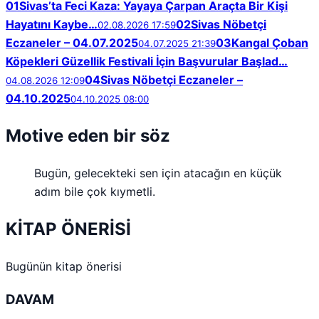
01
Sivas’ta Feci Kaza: Yayaya Çarpan Araçta Bir Kişi
Hayatını Kaybe…
02
Sivas Nöbetçi
02.08.2026 17:59
Eczaneler – 04.07.2025
03
Kangal Çoban
04.07.2025 21:39
Köpekleri Güzellik Festivali İçin Başvurular Başlad…
04
Sivas Nöbetçi Eczaneler –
04.08.2026 12:09
04.10.2025
04.10.2025 08:00
Motive eden bir söz
Bugün, gelecekteki sen için atacağın en küçük
adım bile çok kıymetli.
KİTAP ÖNERİSİ
Bugünün kitap önerisi
DAVAM