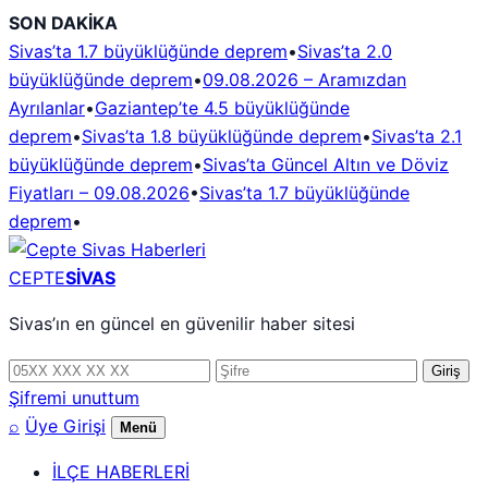
İçeriğe
SON DAKİKA
geç
Sivas’ta 1.7 büyüklüğünde deprem
•
Sivas’ta 2.0
büyüklüğünde deprem
•
09.08.2026 – Aramızdan
Ayrılanlar
•
Gaziantep’te 4.5 büyüklüğünde
deprem
•
Sivas’ta 1.8 büyüklüğünde deprem
•
Sivas’ta 2.1
büyüklüğünde deprem
•
Sivas’ta Güncel Altın ve Döviz
Fiyatları – 09.08.2026
•
Sivas’ta 1.7 büyüklüğünde
deprem
•
CEPTE
SİVAS
Sivas’ın en güncel en güvenilir haber sitesi
Telefon
Şifre
Giriş
numarası
Şifremi unuttum
⌕
Üye Girişi
Menü
İLÇE HABERLERİ