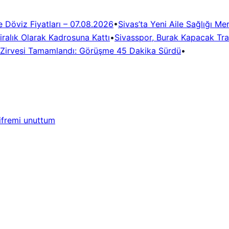
e Döviz Fiyatları – 07.08.2026
•
Sivas’ta Yeni Aile Sağlığı Me
Kiralık Olarak Kadrosuna Kattı
•
Sivasspor, Burak Kapacak Tr
ik Zirvesi Tamamlandı: Görüşme 45 Dakika Sürdü
•
ifremi unuttum