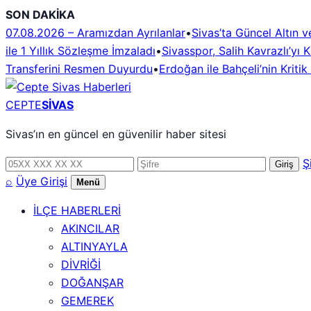
İçeriğe
SON DAKİKA
geç
07.08.2026 – Aramızdan Ayrılanlar
•
Sivas’ta Güncel Altın v
ile 1 Yıllık Sözleşme İmzaladı
•
Sivasspor, Salih Kavrazlı’yı 
Transferini Resmen Duyurdu
•
Erdoğan ile Bahçeli’nin Krit
CEPTE
SİVAS
Sivas’ın en güncel en güvenilir haber sitesi
Telefon
Şifre
Ş
Giriş
numarası
⌕
Üye Girişi
Menü
İLÇE HABERLERİ
AKINCILAR
ALTINYAYLA
DİVRİĞİ
DOĞANŞAR
GEMEREK