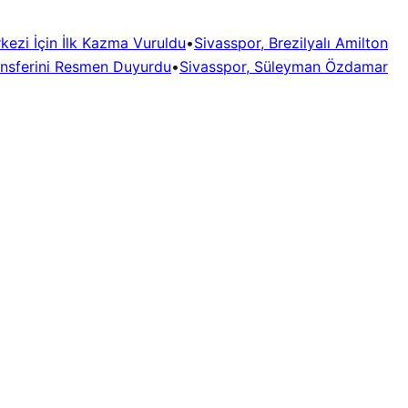
rkezi İçin İlk Kazma Vuruldu
•
Sivasspor, Brezilyalı Amilton
ansferini Resmen Duyurdu
•
Sivasspor, Süleyman Özdamar