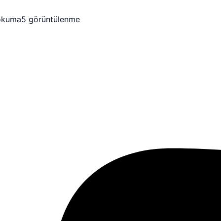
okuma
5 görüntülenme