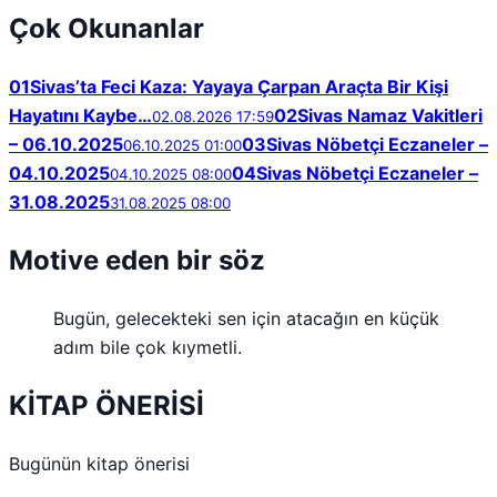
Çok Okunanlar
01
Sivas’ta Feci Kaza: Yayaya Çarpan Araçta Bir Kişi
Hayatını Kaybe…
02
Sivas Namaz Vakitleri
02.08.2026 17:59
– 06.10.2025
03
Sivas Nöbetçi Eczaneler –
06.10.2025 01:00
04.10.2025
04
Sivas Nöbetçi Eczaneler –
04.10.2025 08:00
31.08.2025
31.08.2025 08:00
Motive eden bir söz
Bugün, gelecekteki sen için atacağın en küçük
adım bile çok kıymetli.
KİTAP ÖNERİSİ
Bugünün kitap önerisi