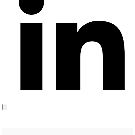
Bağlantıyı
kopyala