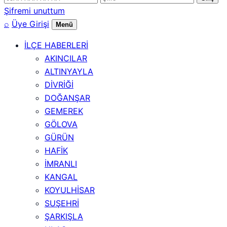
numarası
Şifremi unuttum
⌕
Üye Girişi
Menü
İLÇE HABERLERİ
AKINCILAR
ALTINYAYLA
DİVRİĞİ
DOĞANŞAR
GEMEREK
GÖLOVA
GÜRÜN
HAFİK
İMRANLI
KANGAL
KOYULHİSAR
SUŞEHRİ
ŞARKIŞLA