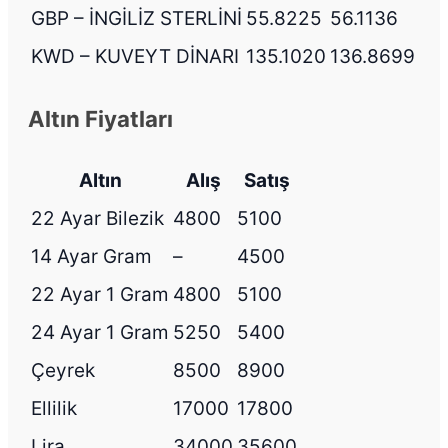
GBP – İNGİLİZ STERLİNİ
55.8225
56.1136
KWD – KUVEYT DİNARI
135.1020
136.8699
Altın Fiyatları
Altın
Alış
Satış
22 Ayar Bilezik
4800
5100
14 Ayar Gram
–
4500
22 Ayar 1 Gram
4800
5100
24 Ayar 1 Gram
5250
5400
Çeyrek
8500
8900
Ellilik
17000
17800
Lira
34000
35600