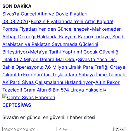
İçeriğe
SON DAKİKA
geç
Sivas’ta Güncel Altın ve Döviz Fiyatları –
08.08.2026
•
Benzin Fiyatlarında Yeni Artış Kapıda!
Pompa Fiyatları Yeniden Güncellenecek
•
Mahkemeden
Ahbap Derneği Hakkında Kayyum Kararı
•
Türkiye, Suudi
Arabistan ve Pakistan Savunmada Güçlerini
Birleştiriyor
•
Meta’ya Tarihi Yaptırım! Çocuk Güvenliği
İhlali 567 Milyon Dolara Mal Oldu
•
Sivas’ta Yasa Dışı
Bahis Operasyonu: 7,6 Milyon Liralık Para Trafiği Ortaya
Çıkarıldı
•
Erdoğan’dan Teşkilatlara Sahaya İnme Talimatı:
AK Parti Sivas Çalışmalarını Hızlandırıyor
•
Altın Rekor
Tazeledi! Gram Altın 6 Bin 574 Liraya Yükseldi
•
CEPTE
SİVAS
Sivas’ın en güncel en güvenilir haber sitesi
Telefon
Şifre
Giriş