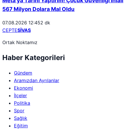
Meta’ya Tarihi Yaptırım! Çocuk Güvenliği İhlali
567 Milyon Dolara Mal Oldu
07.08.2026 12:45
2 dk
CEPTE
SİVAS
Ortak Noktamız
Haber Kategorileri
Gündem
Aramızdan Ayrılanlar
Ekonomi
İlçeler
Politika
Spor
Sağlık
Eğitim