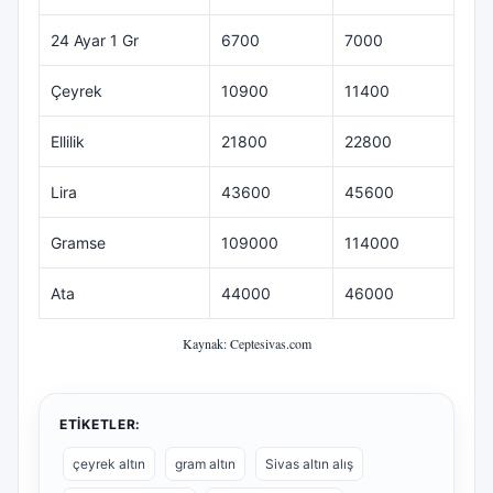
24 Ayar 1 Gr
6700
7000
Çeyrek
10900
11400
Ellilik
21800
22800
Lira
43600
45600
Gramse
109000
114000
Ata
44000
46000
Kaynak: Ceptesivas.com
ETIKETLER:
çeyrek altın
gram altın
Sivas altın alış