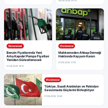
08.08.2026 00:15
EKONOMI
GÜNDEM
Benzin Fiyatlarında Yeni
Mahkemeden Ahbap Derneği
Artış Kapıda! Pompa Fiyatları
Hakkında Kayyum Kararı
Yeniden Güncellenecek
07.08.2026 17:53
07.08.2026 18:01
GÜNDEM
Türkiye, Suudi Arabistan ve Pakistan
Savunmada Güçlerini Birleştiriyor
07.08.2026 12:48