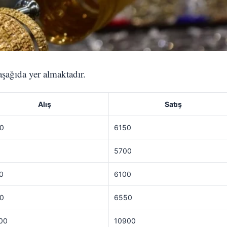
 aşağıda yer almaktadır.
Alış
Satış
0
6150
5700
0
6100
0
6550
00
10900