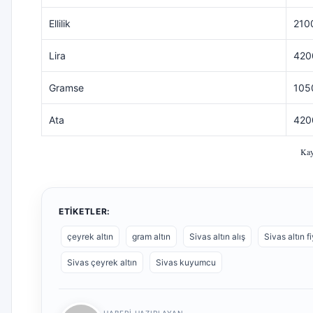
Ellilik
210
Lira
420
Gramse
105
Ata
420
Kay
ETIKETLER:
çeyrek altın
gram altın
Sivas altın alış
Sivas altın fi
Sivas çeyrek altın
Sivas kuyumcu
HABERI HAZIRLAYAN