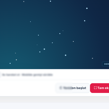
↻ Yeniden başlat
⛶ Tam ek