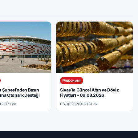
EKONOMI
 Şubesi’nden Basın
Sivas’ta Güncel Altın ve Döviz
ına Otopark Desteği
Fiyatları – 06.08.2026
13:07
1 dk
06.08.2026 08:18
1 dk