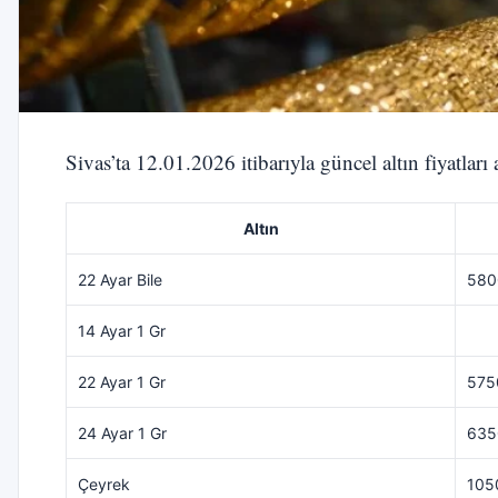
Sivas’ta 12.01.2026 itibarıyla güncel altın fiyatları
Altın
22 Ayar Bile
580
14 Ayar 1 Gr
22 Ayar 1 Gr
575
24 Ayar 1 Gr
635
Çeyrek
105