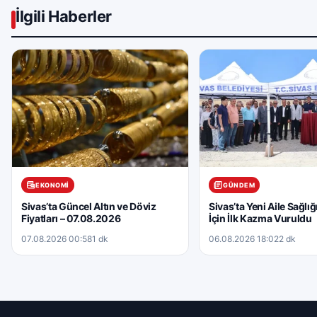
İlgili Haberler
EKONOMI
GÜNDEM
Sivas’ta Güncel Altın ve Döviz
Sivas’ta Yeni Aile Sağlı
Fiyatları – 07.08.2026
İçin İlk Kazma Vuruldu
07.08.2026 00:58
1 dk
06.08.2026 18:02
2 dk