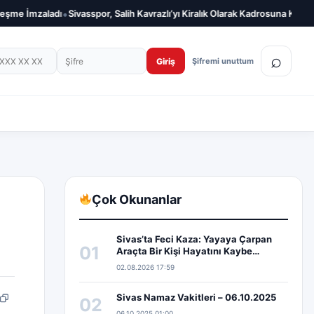
•
•
Sivasspor, Salih Kavrazlı’yı Kiralık Olarak Kadrosuna Kattı
Sivasspor, Bu
on numarası
Şifre
⌕
Giriş
Şifremi unuttum
Çok Okunanlar
Sivas’ta Feci Kaza: Yayaya Çarpan
01
Araçta Bir Kişi Hayatını Kaybe…
02.08.2026 17:59
Sivas Namaz Vakitleri – 06.10.2025
02
pp
edIn
Bağlantıyı kopyala
06.10.2025 01:00