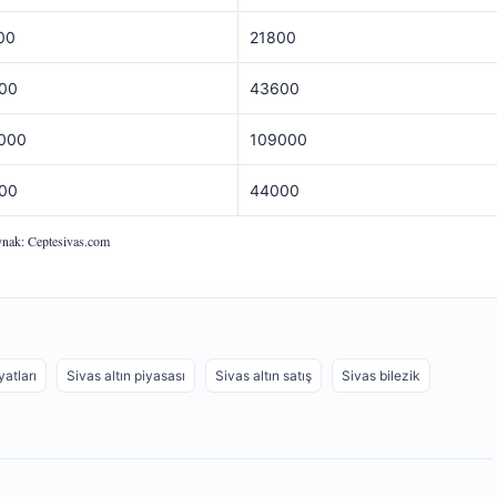
00
21800
00
43600
000
109000
00
44000
nak: Ceptesivas.com
yatları
Sivas altın piyasası
Sivas altın satış
Sivas bilezik