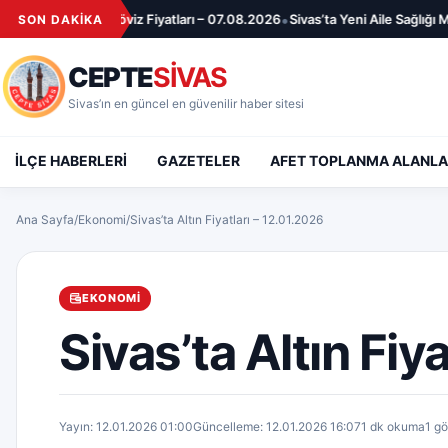
İçeriğe geç
•
 ve Döviz Fiyatları – 07.08.2026
Sivas’ta Yeni Aile Sağlığı Merkezi İçin İ
SON DAKİKA
CEPTE
SİVAS
Sivas’ın en güncel en güvenilir haber sitesi
İLÇE HABERLERİ
GAZETELER
AFET TOPLANMA ALANLA
Ana Sayfa
/
Ekonomi
/
Sivas’ta Altın Fiyatları – 12.01.2026
EKONOMI
Sivas’ta Altın Fiy
Yayın: 12.01.2026 01:00
Güncelleme: 12.01.2026 16:07
1 dk okuma
1 g