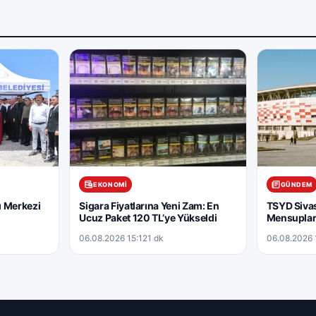
EKONOMI
GÜNDEM
ğı Merkezi
Sigara Fiyatlarına Yeni Zam: En
TSYD Sivas
Ucuz Paket 120 TL’ye Yükseldi
Mensuplar
06.08.2026 15:12
1 dk
06.08.2026 