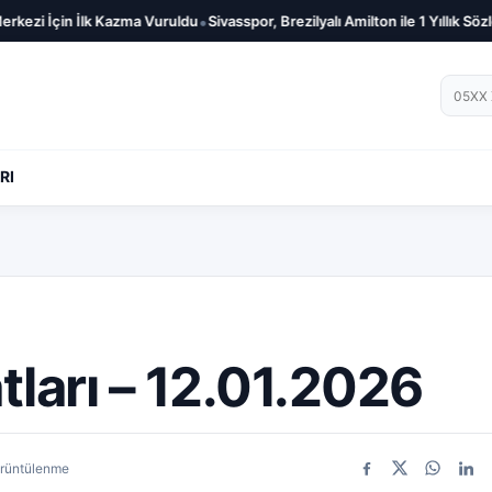
•
lk Kazma Vuruldu
Sivasspor, Brezilyalı Amilton ile 1 Yıllık Sözleşme İmzaladı
Telef
RI
atları – 12.01.2026
örüntülenme
Facebook
X
WhatsA
Link