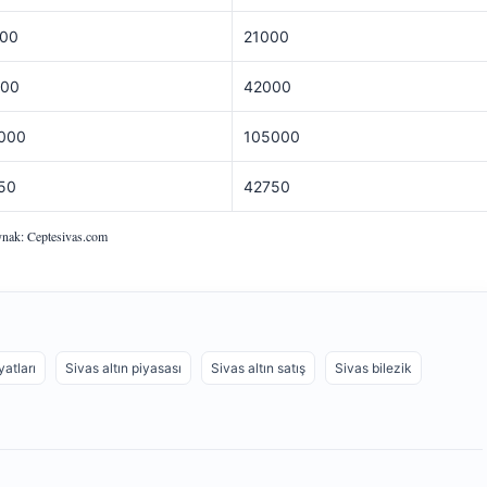
00
21000
00
42000
000
105000
50
42750
nak: Ceptesivas.com
yatları
Sivas altın piyasası
Sivas altın satış
Sivas bilezik