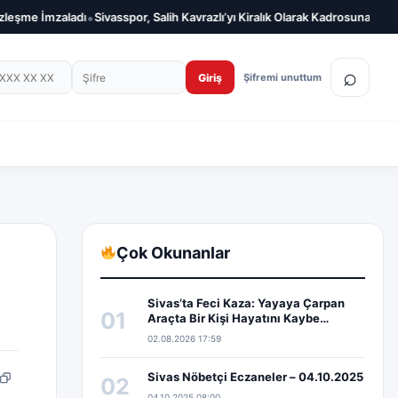
•
•
ladı
Sivasspor, Salih Kavrazlı’yı Kiralık Olarak Kadrosuna Kattı
Sivasspor,
on numarası
Şifre
⌕
Giriş
Şifremi unuttum
Çok Okunanlar
Sivas’ta Feci Kaza: Yayaya Çarpan
01
Araçta Bir Kişi Hayatını Kaybe…
02.08.2026 17:59
Sivas Nöbetçi Eczaneler – 04.10.2025
02
pp
edIn
Bağlantıyı kopyala
04.10.2025 08:00