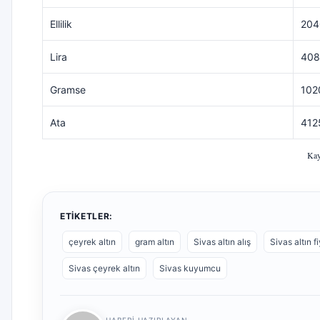
Ellilik
204
Lira
408
Gramse
102
Ata
412
Kay
ETIKETLER:
çeyrek altın
gram altın
Sivas altın alış
Sivas altın fi
Sivas çeyrek altın
Sivas kuyumcu
HABERI HAZIRLAYAN