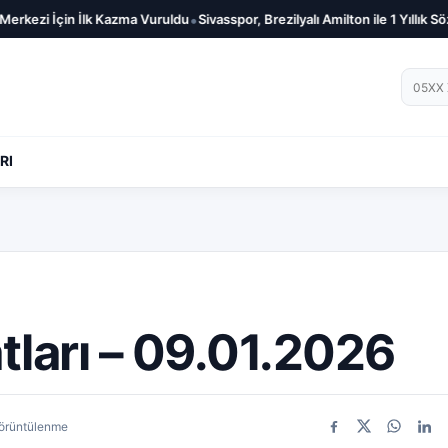
•
n İlk Kazma Vuruldu
Sivasspor, Brezilyalı Amilton ile 1 Yıllık Sözleşme İmza
Telef
RI
atları – 09.01.2026
görüntülenme
Facebook
X
WhatsA
Link