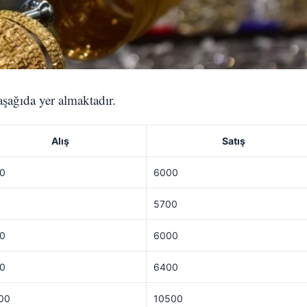
 aşağıda yer almaktadır.
Alış
Satış
0
6000
5700
0
6000
0
6400
00
10500