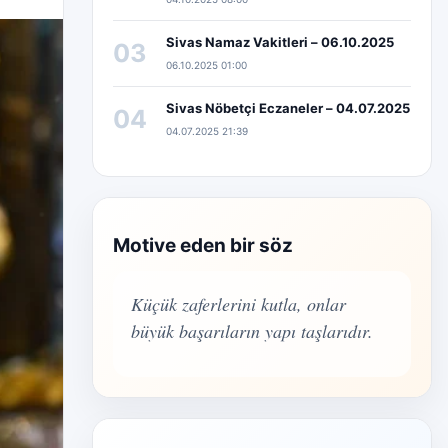
Sivas Namaz Vakitleri – 06.10.2025
03
06.10.2025 01:00
Sivas Nöbetçi Eczaneler – 04.07.2025
04
04.07.2025 21:39
Motive eden bir söz
Küçük zaferlerini kutla, onlar
büyük başarıların yapı taşlarıdır.