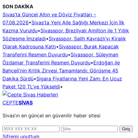
İçeriğe
SON DAKİKA
geç
Sivas’ta Güncel Altın ve Döviz Fiyatları –
07.08.2026
•
Sivas’ta Yeni Aile Sağlığı Merkezi İçin İlk
Kazma Vuruldu
•
Sivasspor, Brezilyalı Amilton ile 1 Yıllık
Sözleşme İmzaladı
•
Sivasspor, Salih Kavrazlı’yı Kiralık
Olarak Kadrosuna Kattı
•
Sivasspor, Burak Kapacak
Transferini Resmen Duyurdu
•
Sivasspor, Süleyman
Özdamar Transferini Resmen Duyurdu
•
Erdoğan ile
Bahçeli’nin Kritik Zirvesi Tamamlandı: Görüşme 45
Dakika Sürdü
•
Sigara Fiyatlarına Yeni Zam: En Ucuz
Paket 120 TL’ye Yükseldi
•
CEPTE
SİVAS
Sivas’ın en güncel en güvenilir haber sitesi
Telefon
Şifre
Giriş
numarası
Şifremi unuttum