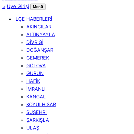
⌕
Üye Girişi
Menü
İLÇE HABERLERİ
AKINCILAR
ALTINYAYLA
DİVRİĞİ
DOĞANŞAR
GEMEREK
GÖLOVA
GÜRÜN
HAFİK
İMRANLI
KANGAL
KOYULHİSAR
SUŞEHRİ
ŞARKIŞLA
ULAŞ