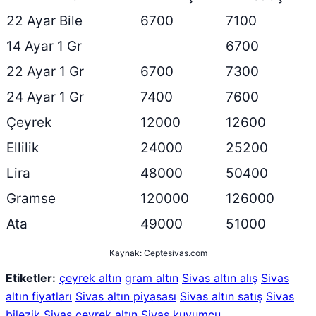
22 Ayar Bile
6700
7100
14 Ayar 1 Gr
6700
22 Ayar 1 Gr
6700
7300
24 Ayar 1 Gr
7400
7600
Çeyrek
12000
12600
Ellilik
24000
25200
Lira
48000
50400
Gramse
120000
126000
Ata
49000
51000
Kaynak: Ceptesivas.com
Etiketler:
çeyrek altın
gram altın
Sivas altın alış
Sivas
altın fiyatları
Sivas altın piyasası
Sivas altın satış
Sivas
bilezik
Sivas çeyrek altın
Sivas kuyumcu