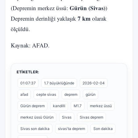
Gürün (Sivas)
(Depremin merkez üssü:
)
7 km
Depremin derinliği yaklaşık
olarak
ölçüldü.
Kaynak: AFAD.
ETIKETLER:
01:07:37
1.7 büyüklüğünde
2026-02-04
afad
cepte sivas
deprem
gürün
Gürün deprem
kandilli
M1.7
merkez üssü
merkez üssü Gürün
Sivas
Sivas deprem
Sivas son dakika
sivas'ta deprem
Son dakika