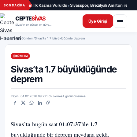
İçeriğe geç
•
ğlığı Merkezi İçin İlk Kazma Vuruldu
Sivasspor, Brezilyalı Amilton ile 1 Yıl
SON DAKİKA
CEPTE
SİVAS
Üye Girişi
Sivas’ın en güncel en güvenilir haber sitesi
Ana Sayfa
/
Gündem
/
Sivas’ta 1.7 büyüklüğünde deprem
GÜNDEM
Sivas’ta 1.7 büyüklüğünde
deprem
Yayın: 04.02.2026 09:22
1 dk okuma
1 görüntülenme
Facebook
X
WhatsApp
LinkedIn
Bağlantıyı kopyala
Sivas’ta
01:07:37’de
1.7
bugün saat
büyüklüğünde bir deprem meydana geldi.