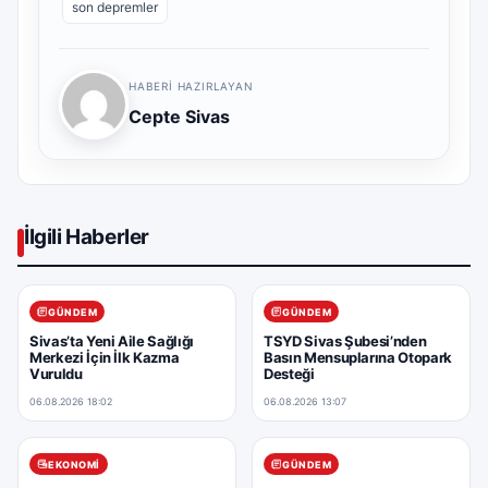
son depremler
HABERI HAZIRLAYAN
Cepte Sivas
İlgili Haberler
GÜNDEM
GÜNDEM
Sivas’ta Yeni Aile Sağlığı
TSYD Sivas Şubesi’nden
Merkezi İçin İlk Kazma
Basın Mensuplarına Otopark
Vuruldu
Desteği
06.08.2026 18:02
06.08.2026 13:07
EKONOMI
GÜNDEM