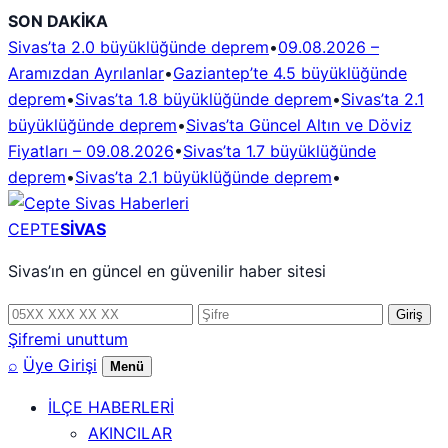
İçeriğe
SON DAKİKA
geç
Sivas’ta 2.0 büyüklüğünde deprem
•
09.08.2026 –
Aramızdan Ayrılanlar
•
Gaziantep’te 4.5 büyüklüğünde
deprem
•
Sivas’ta 1.8 büyüklüğünde deprem
•
Sivas’ta 2.1
büyüklüğünde deprem
•
Sivas’ta Güncel Altın ve Döviz
Fiyatları – 09.08.2026
•
Sivas’ta 1.7 büyüklüğünde
deprem
•
Sivas’ta 2.1 büyüklüğünde deprem
•
CEPTE
SİVAS
Sivas’ın en güncel en güvenilir haber sitesi
Telefon
Şifre
Giriş
numarası
Şifremi unuttum
⌕
Üye Girişi
Menü
İLÇE HABERLERİ
AKINCILAR