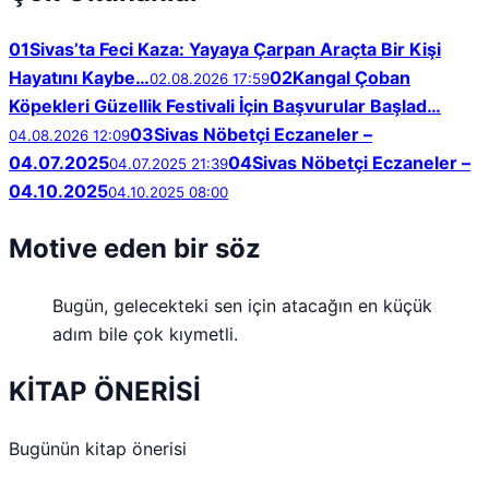
01
Sivas’ta Feci Kaza: Yayaya Çarpan Araçta Bir Kişi
Hayatını Kaybe…
02
Kangal Çoban
02.08.2026 17:59
Köpekleri Güzellik Festivali İçin Başvurular Başlad…
03
Sivas Nöbetçi Eczaneler –
04.08.2026 12:09
04.07.2025
04
Sivas Nöbetçi Eczaneler –
04.07.2025 21:39
04.10.2025
04.10.2025 08:00
Motive eden bir söz
Bugün, gelecekteki sen için atacağın en küçük
adım bile çok kıymetli.
KİTAP ÖNERİSİ
Bugünün kitap önerisi