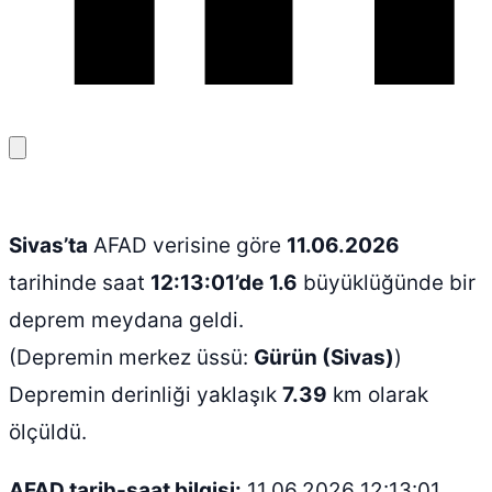
Bağlantıyı
kopyala
Sivas’ta
AFAD verisine göre
11.06.2026
tarihinde saat
12:13:01’de
1.6
büyüklüğünde bir
deprem meydana geldi.
(Depremin merkez üssü:
Gürün (Sivas)
)
Depremin derinliği yaklaşık
7.39
km olarak
ölçüldü.
AFAD tarih-saat bilgisi:
11.06.2026 12:13:01