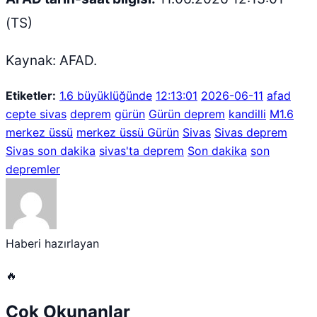
(TS)
Kaynak: AFAD.
Etiketler:
1.6 büyüklüğünde
12:13:01
2026-06-11
afad
cepte sivas
deprem
gürün
Gürün deprem
kandilli
M1.6
merkez üssü
merkez üssü Gürün
Sivas
Sivas deprem
Sivas son dakika
sivas'ta deprem
Son dakika
son
depremler
Haberi hazırlayan
🔥
Çok Okunanlar