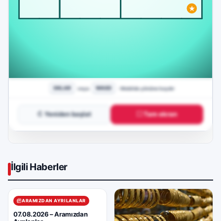
↻ Yeniden başlat
⛶ Tam ekran
İlgili Haberler
ARAMIZDAN AYRILANLAR
07.08.2026 – Aramızdan