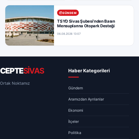
GÜNDEM
TSYD Sivas Şubesi’nden Basın
Mensuplarına Otopark Desteği
06.08.2026 13:07
CEPTE
SİVAS
Haber Kategorileri
Ortak Noktamız
Gündem
Aramızdan Ayrılanlar
Ekonomi
İlçeler
Politika