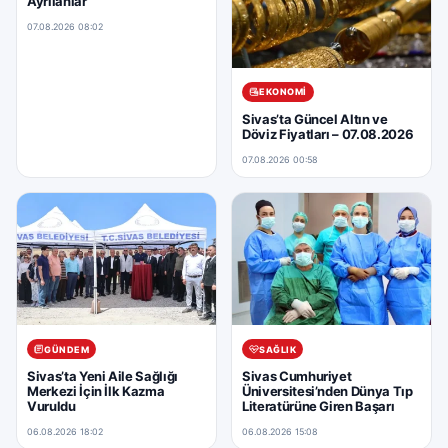
Ayrılanlar
07.08.2026 08:02
EKONOMI
Sivas’ta Güncel Altın ve
Döviz Fiyatları – 07.08.2026
07.08.2026 00:58
GÜNDEM
SAĞLIK
Sivas’ta Yeni Aile Sağlığı
Sivas Cumhuriyet
Merkezi İçin İlk Kazma
Üniversitesi’nden Dünya Tıp
Vuruldu
Literatürüne Giren Başarı
06.08.2026 18:02
06.08.2026 15:08