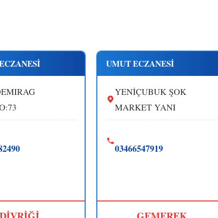
 ECZANESİ
UMUT ECZANESİ
DEMIRAG
YENİÇUBUK ŞOK
O:73
MARKET YANI
82490
03466547919
DİVRİĞİ
GEMEREK