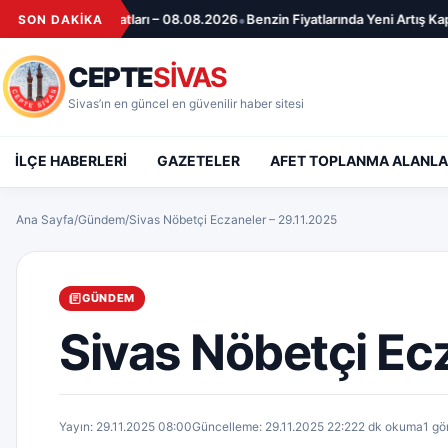
İçeriğe geç
•
Döviz Fiyatları – 08.08.2026
Benzin Fiyatlarında Yeni Artış Kapıda! Pomp
SON DAKİKA
CEPTE
SİVAS
Sivas’ın en güncel en güvenilir haber sitesi
İLÇE HABERLERİ
GAZETELER
AFET TOPLANMA ALANLA
Ana Sayfa
/
Gündem
/
Sivas Nöbetçi Eczaneler – 29.11.2025
GÜNDEM
Sivas Nöbetçi Ec
Yayın: 29.11.2025 08:00
Güncelleme: 29.11.2025 22:22
2 dk okuma
1 gö