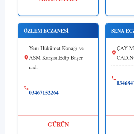
ÖZLEM ECZANESİ
SENA EC
Yeni Hükümet Konağı ve
ÇAY M
ASM Karşısı,Edip Başer
CAD.N
cad.
034684
03467152264
GÜRÜN