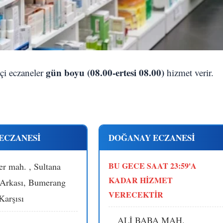
gün boyu (08.00-ertesi 08.00)
tçi eczaneler
hizmet verir.
ECZANESİ
DOĞANAY ECZANESİ
BU GECE SAAT 23:59'A
er mah. , Sultana
KADAR HİZMET
 Arkası, Bumerang
VERECEKTİR
Karşısı
ALİ BABA MAH.