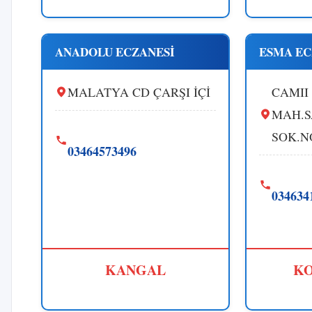
ANADOLU ECZANESİ
ESMA EC
MALATYA CD ÇARŞI İÇİ
CAMII
MAH.
SOK.N
03464573496
034634
KANGAL
KO