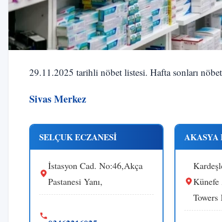
29.11.2025 tarihli nöbet listesi. Hafta sonları nöbe
Sivas Merkez
SELÇUK ECZANESİ
AKASYA 
İstasyon Cad. No:46,Akça
Kardeşl
Pastanesi Yanı,
Künefe
Towers 