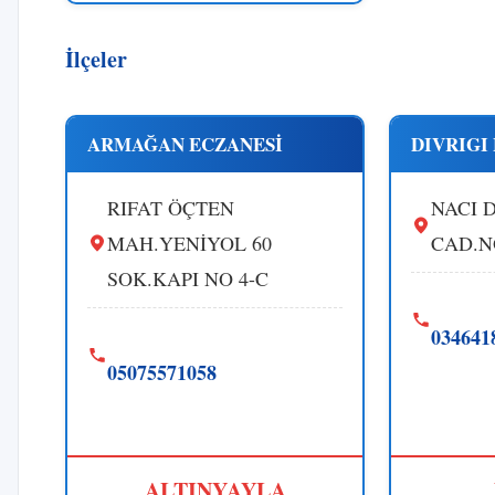
İlçeler
ARMAĞAN ECZANESİ
DIVRIGI
RIFAT ÖÇTEN
NACI 
MAH.YENİYOL 60
CAD.N
SOK.KAPI NO 4-C
034641
05075571058
ALTINYAYLA