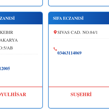
ZANESİ
SIFA ECZANESİ
 KEBIR
SIVAS CAD. NO:84/1
SAKARYA
O:5/AB
03463114069
12005
YULHİSAR
SUŞEHRİ