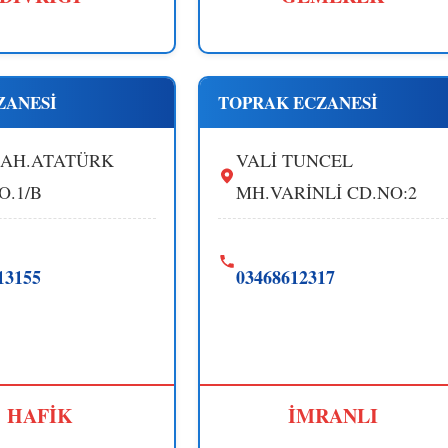
ZANESİ
TOPRAK ECZANESİ
AH.ATATÜRK
VALİ TUNCEL
O.1/B
MH.VARİNLİ CD.NO:2
13155
03468612317
HAFİK
İMRANLI