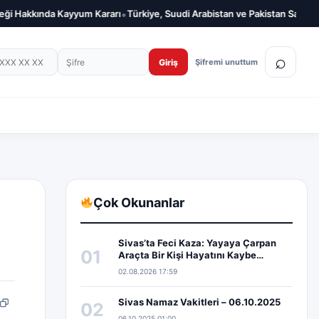
•
 Kayyum Kararı
Türkiye, Suudi Arabistan ve Pakistan Savunmada Güçlerin
on numarası
Şifre
⌕
Giriş
Şifremi unuttum
Çok Okunanlar
Sivas’ta Feci Kaza: Yayaya Çarpan
01
Araçta Bir Kişi Hayatını Kaybe…
02.08.2026 17:59
Sivas Namaz Vakitleri – 06.10.2025
02
pp
edIn
Bağlantıyı kopyala
06.10.2025 01:00