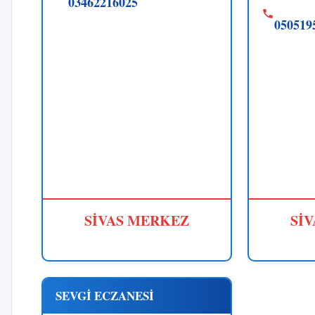
03462216025
050519
SİVAS MERKEZ
Sİ
SEVGİ ECZANESİ