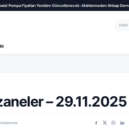
•
a Fiyatları Yeniden Güncellenecek
Mahkemeden Ahbap Derneği Hakkında
Telef
RI
zaneler – 29.11.2025
rüntülenme
Facebook
X
WhatsA
Link