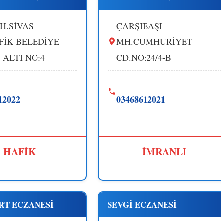
H.SİVAS
ÇARŞIBAŞI
FİK BELEDİYE
MH.CUMHURİYET
 ALTI NO:4
CD.NO:24/4-B
12022
03468612021
HAFİK
İMRANLI
RT ECZANESİ
SEVGİ ECZANESİ