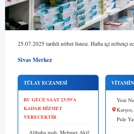
25.07.2025 tarihli nöbet listesi. Hafta içi nöbetçi 
Sivas Merkez
TÜLAY ECZANESİ
VİTAMİN
BU GECE SAAT 23:59'A
Yeni N
KADAR HİZMET
Karşısı
VERECEKTİR
Pide Ya
Alibaba mah. Mehmet Akif