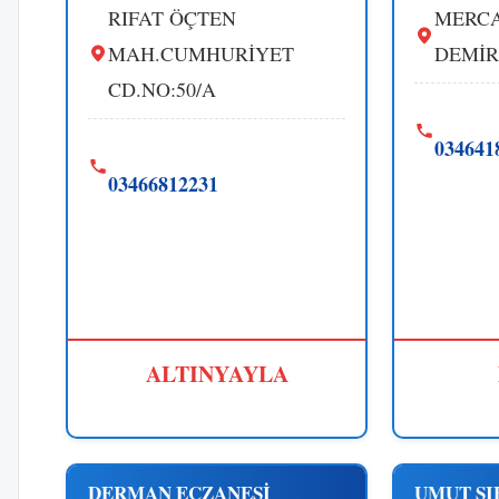
RIFAT ÖÇTEN
MERCA
MAH.CUMHURİYET
DEMİR
CD.NO:50/A
034641
03466812231
ALTINYAYLA
DERMAN ECZANESİ
UMUT SI