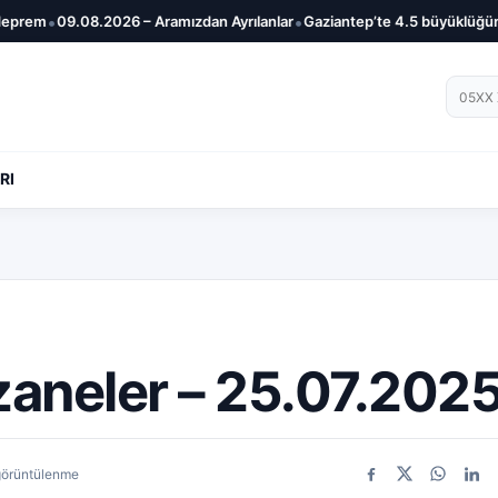
•
•
m
09.08.2026 – Aramızdan Ayrılanlar
Gaziantep’te 4.5 büyüklüğünde d
Telef
RI
zaneler – 25.07.202
görüntülenme
Facebook
X
WhatsA
Link