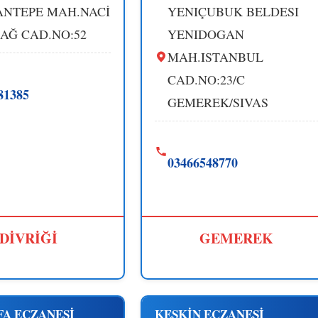
NTEPE MAH.NACİ
YENIÇUBUK BELDESI
AĞ CAD.NO:52
YENIDOGAN
MAH.ISTANBUL
CAD.NO:23/C
81385
GEMEREK/SIVAS
03466548770
DİVRİĞİ
GEMEREK
FA ECZANESİ
KESKİN ECZANESİ