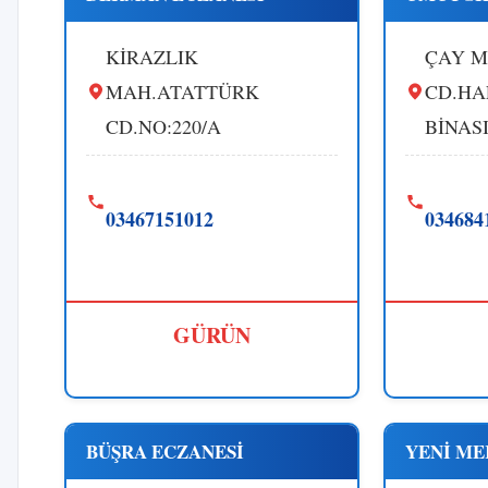
KİRAZLIK
ÇAY M
MAH.ATATTÜRK
CD.HA
CD.NO:220/A
BİNASI
03467151012
034684
GÜRÜN
BÜŞRA ECZANESİ
YENİ ME