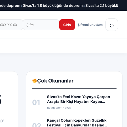
•
•
eprem
Sivas’ta 1.8 büyüklüğünde deprem
Sivas’ta 2.1 büyüklüğünde de
on numarası
Şifre
⌕
Giriş
Şifremi unuttum
Çok Okunanlar
5
Sivas’ta Feci Kaza: Yayaya Çarpan
01
Araçta Bir Kişi Hayatını Kaybe…
02.08.2026 17:59
Kangal Çoban Köpekleri Güzellik
pp
edIn
Bağlantıyı kopyala
02
Festivali İçin Başvurular Başlad…