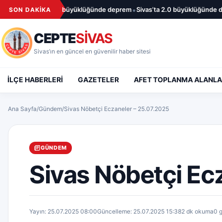
İçeriğe geç
•
Sivas’ta 1.7 büyüklüğünde deprem
Sivas’ta 2.0 büyüklüğünde depre
SON DAKİKA
CEPTE
SİVAS
Sivas’ın en güncel en güvenilir haber sitesi
İLÇE HABERLERİ
GAZETELER
AFET TOPLANMA ALANLA
Ana Sayfa
/
Gündem
/
Sivas Nöbetçi Eczaneler – 25.07.2025
GÜNDEM
Sivas Nöbetçi Ec
Yayın: 25.07.2025 08:00
Güncelleme: 25.07.2025 15:38
2 dk okuma
0 