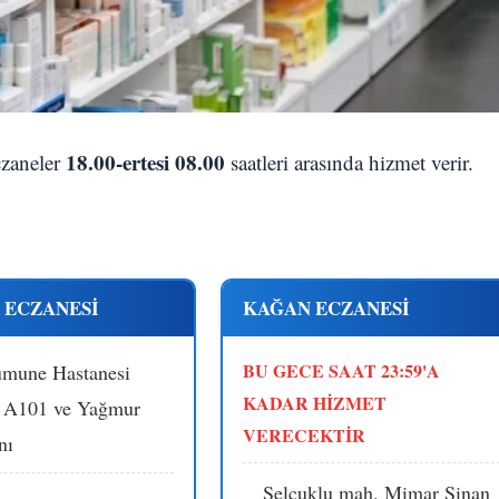
18.00-ertesi 08.00
eczaneler
saatleri arasında hizmet verir.
 ECZANESİ
KAĞAN ECZANESİ
BU GECE SAAT 23:59'A
umune Hastanesi
KADAR HİZMET
, A101 ve Yağmur
VERECEKTİR
nı
Selçuklu mah. Mimar Sinan