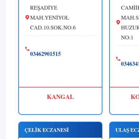
REŞADİYE
CAMİİ
MAH.YENİYOL
MAH.S
CAD.10.SOK.NO.6
HUZUR
NO:1
03462901515
034634
KANGAL
KO
ÇELİK ECZANESİ
ULAŞ EC