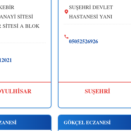
KEBİR
SUŞEHRİ DEVLET
ANAYİ SİTESİ
HASTANESİ YANI
 SİTESİ A BLOK
05052526926
12021
YULHİSAR
SUŞEHRİ
ZANESİ
GÖKÇEL ECZANESİ