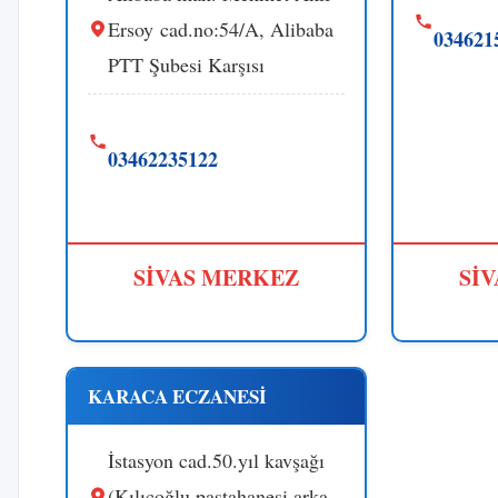
Ersoy cad.no:54/A, Alibaba
034621
PTT Şubesi Karşısı
03462235122
SİVAS MERKEZ
Sİ
KARACA ECZANESİ
İstasyon cad.50.yıl kavşağı
(Kılıçoğlu pastahanesi arka