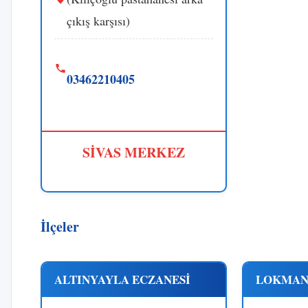
çıkış karşısı)
03462210405
SİVAS MERKEZ
İlçeler
ALTINYAYLA ECZANESİ
LOKMAN