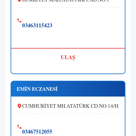
03463115423
ULAŞ
EMİN ECZANESİ
CUMHURİYET MH.ATATÜRK CD.NO:14/H
03467512055