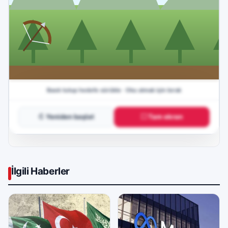
↻ Yeniden başlat
⛶ Tam ekran
İlgili Haberler