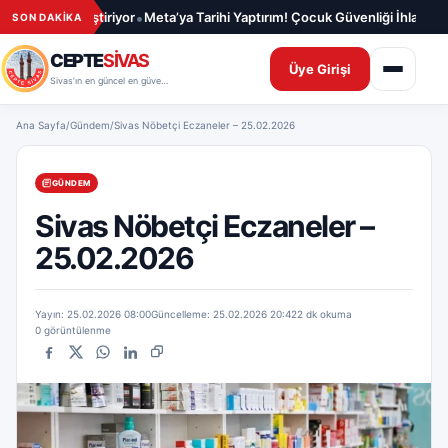
İçeriğe geç
•
rleştiriyor
Meta’ya Tarihi Yaptırım! Çocuk Güvenliği İhlali 567 Milyon Do
SON DAKİKA
CEPTE
SİVAS
Üye Girişi
Sivas’ın en güncel en güvenilir haber sitesi
Ana Sayfa
/
Gündem
/
Sivas Nöbetçi Eczaneler – 25.02.2026
GÜNDEM
Sivas Nöbetçi Eczaneler –
25.02.2026
Yayın: 25.02.2026 08:00
Güncelleme: 25.02.2026 20:42
2 dk okuma
0 görüntülenme
Facebook
X
WhatsApp
LinkedIn
Bağlantıyı kopyala