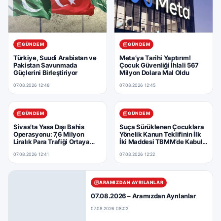
GÜNDEM
GÜNDEM
Türkiye, Suudi Arabistan ve
Meta’ya Tarihi Yaptırım!
Pakistan Savunmada
Çocuk Güvenliği İhlali 567
Güçlerini Birleştiriyor
Milyon Dolara Mal Oldu
07.08.2026 12:48
07.08.2026 12:45
GÜNDEM
GÜNDEM
Sivas’ta Yasa Dışı Bahis
Suça Sürüklenen Çocuklara
Operasyonu: 7,6 Milyon
Yönelik Kanun Teklifinin İlk
Liralık Para Trafiği Ortaya
İki Maddesi TBMM’de Kabul
Çıkarıldı
Edildi
07.08.2026 12:41
07.08.2026 12:22
ARAMIZDAN AYRILANLAR
07.08.2026 – Aramızdan Ayrılanlar
07.08.2026 08:02