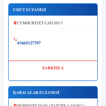
UMUT ECZANESİ
CUMHURIYET CAD.NO:3
03465127707
ŞARKIŞLA
KARACALAR ECZANESİ
HÜRRİYET MAH.ATATÜRK CAD.NO.1