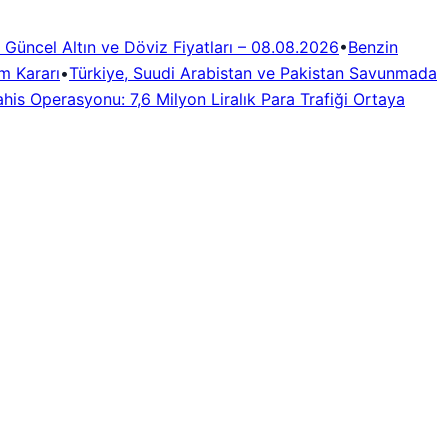
a Güncel Altın ve Döviz Fiyatları – 08.08.2026
•
Benzin
 Kararı
•
Türkiye, Suudi Arabistan ve Pakistan Savunmada
ahis Operasyonu: 7,6 Milyon Liralık Para Trafiği Ortaya