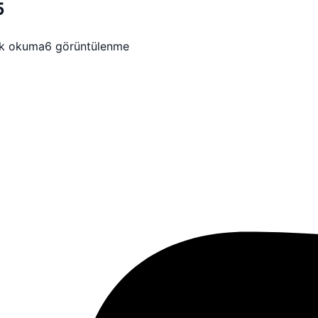
5
k okuma
6 görüntülenme