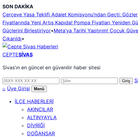
İçeriğe
SON DAKİKA
geç
Çerçeve Yasa Teklifi Adalet Komisyonu’ndan Geçti: Gözler
Fiyatlarında Yeni Artış Kapıda! Pompa Fiyatları Yeniden G
Güçlerini Birleştiriyor
•
Meta’ya Tarihi Yaptırım! Çocuk Güven
Çıkarıldı
•
CEPTE
SİVAS
Sivas’ın en güncel en güvenilir haber sitesi
Telefon
Şifre
Ş
Giriş
numarası
⌕
Üye Girişi
Menü
İLÇE HABERLERİ
AKINCILAR
ALTINYAYLA
DİVRİĞİ
DOĞANŞAR