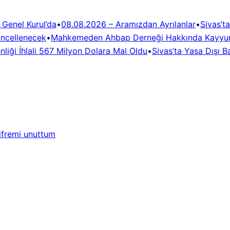
 Genel Kurul’da
•
08.08.2026 – Aramızdan Ayrılanlar
•
Sivas’t
üncellenecek
•
Mahkemeden Ahbap Derneği Hakkında Kayyum
liği İhlali 567 Milyon Dolara Mal Oldu
•
Sivas’ta Yasa Dışı B
ifremi unuttum