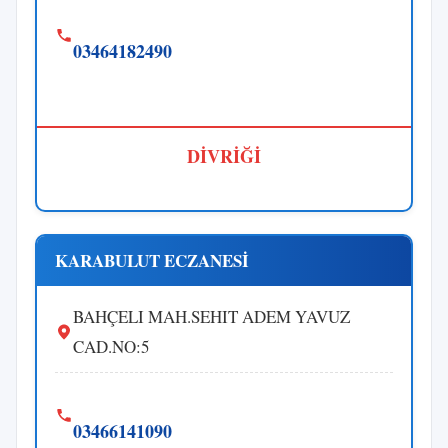
03464182490
DİVRİĞİ
KARABULUT ECZANESİ
BAHÇELI MAH.SEHIT ADEM YAVUZ
CAD.NO:5
03466141090