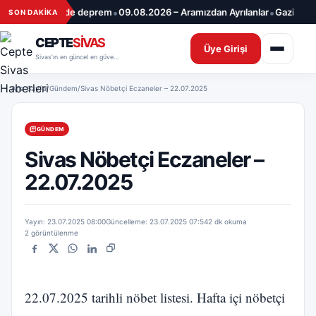
İçeriğe geç
•
•
0 büyüklüğünde deprem
09.08.2026 – Aramızdan Ayrılanlar
Gaziantep’t
SON DAKİKA
CEPTE
SİVAS
Üye Girişi
Sivas’ın en güncel en güvenilir haber sitesi
Ana Sayfa
/
Gündem
/
Sivas Nöbetçi Eczaneler – 22.07.2025
GÜNDEM
Sivas Nöbetçi Eczaneler –
22.07.2025
Yayın: 23.07.2025 08:00
Güncelleme: 23.07.2025 07:54
2 dk okuma
2 görüntülenme
Facebook
X
WhatsApp
LinkedIn
Bağlantıyı kopyala
22.07.2025 tarihli nöbet listesi. Hafta içi nöbetçi