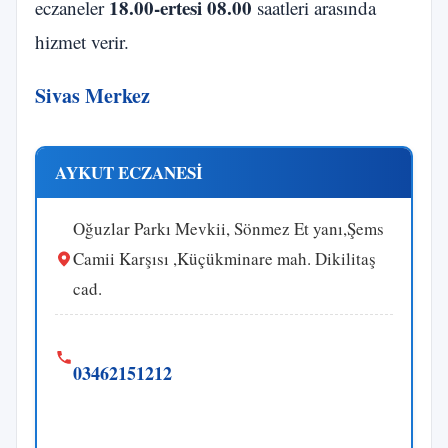
18.00-ertesi 08.00
eczaneler
saatleri arasında
hizmet verir.
Sivas Merkez
AYKUT ECZANESİ
Oğuzlar Parkı Mevkii, Sönmez Et yanı,Şems
Camii Karşısı ,Küçükminare mah. Dikilitaş
cad.
03462151212