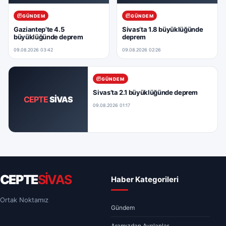
GÜNDEM
GÜNDEM
Gaziantep’te 4.5
Sivas’ta 1.8 büyüklüğünde
büyüklüğünde deprem
deprem
09.08.2026 03:42
09.08.2026 02:26
GÜNDEM
Sivas’ta 2.1 büyüklüğünde deprem
CEPTE
SİVAS
09.08.2026 01:17
CEPTE
SİVAS
Haber Kategorileri
Ortak Noktamız
Gündem
Aramızdan Ayrılanlar