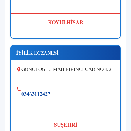
KOYULHİSAR
İYİLİK ECZANESİ
GÖNÜLOĞLU MAH.BİRİNCİ CAD.NO 4/2
03463112427
SUŞEHRİ