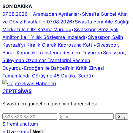
İçeriğe
SON DAKİKA
geç
07.08.2026 – Aramızdan Ayrılanlar
•
Sivas’ta Güncel Altın
ve Döviz Fiyatları – 07.08.2026
•
Sivas’ta Yeni Aile Sağlığı
Merkezi İçin İlk Kazma Vuruldu
•
Sivasspor, Brezilyalı
Amilton ile 1 Yıllık Sözleşme İmzaladı
•
Sivasspor, Salih
Kavrazlı’yı Kiralık Olarak Kadrosuna Kattı
•
Sivasspor,
Burak Kapacak Transferini Resmen Duyurdu
•
Sivasspor,
Süleyman Özdamar Transferini Resmen
Duyurdu
•
Erdoğan ile Bahçeli’nin Kritik Zirvesi
Tamamlandı: Görüşme 45 Dakika Sürdü
•
CEPTE
SİVAS
Sivas’ın en güncel en güvenilir haber sitesi
Telefon
Şifre
Giriş
numarası
Şifremi unuttum
⌕
Üye Girişi
Menü