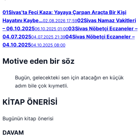
01
Sivas’ta Feci Kaza: Yayaya Çarpan Araçta Bir Kişi
Hayatını Kaybe…
02
Sivas Namaz Vakitleri
02.08.2026 17:59
– 06.10.2025
03
Sivas Nöbetçi Eczaneler –
06.10.2025 01:00
04.07.2025
04
Sivas Nöbetçi Eczaneler –
04.07.2025 21:39
04.10.2025
04.10.2025 08:00
Motive eden bir söz
Bugün, gelecekteki sen için atacağın en küçük
adım bile çok kıymetli.
KİTAP ÖNERİSİ
Bugünün kitap önerisi
DAVAM