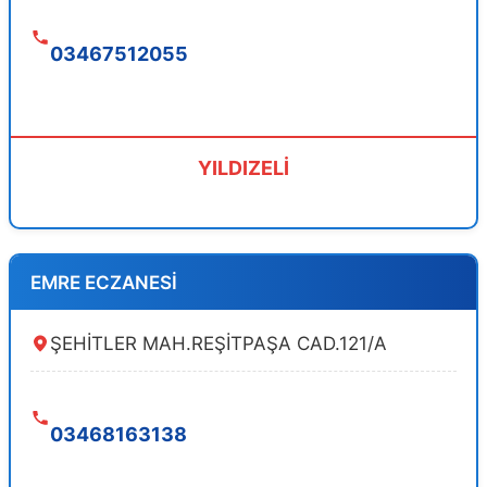
03467512055
YILDIZELİ
EMRE ECZANESİ
ŞEHİTLER MAH.REŞİTPAŞA CAD.121/A
03468163138