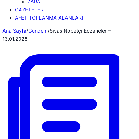
ZARA
GAZETELER
AFET TOPLANMA ALANLARI
Ana Sayfa
/
Gündem
/
Sivas Nöbetçi Eczaneler –
13.01.2026