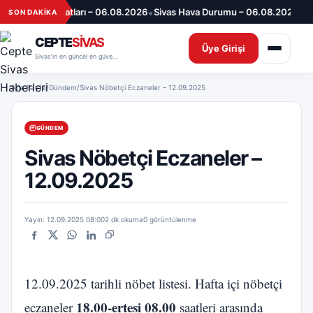
İçeriğe geç
•
•
ve Döviz Fiyatları – 06.08.2026
Sivas Hava Durumu – 06.08.2026
06.08
SON DAKİKA
CEPTE
SİVAS
Üye Girişi
Sivas’ın en güncel en güvenilir haber sitesi
Ana Sayfa
/
Gündem
/
Sivas Nöbetçi Eczaneler – 12.09.2025
GÜNDEM
Sivas Nöbetçi Eczaneler –
12.09.2025
Yayın: 12.09.2025 08:00
2 dk okuma
0 görüntülenme
Facebook
X
WhatsApp
LinkedIn
Bağlantıyı kopyala
12.09.2025 tarihli nöbet listesi. Hafta içi nöbetçi
18.00-ertesi 08.00
eczaneler
saatleri arasında