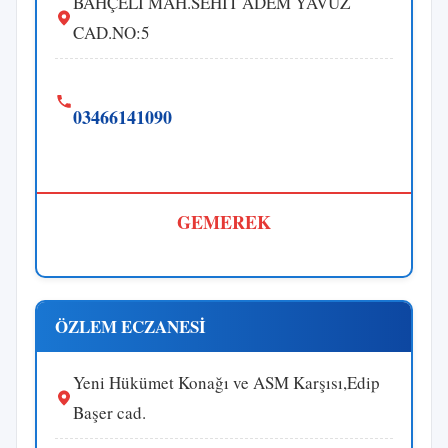
BAHÇELI MAH.SEHIT ADEM YAVUZ
CAD.NO:5
03466141090
GEMEREK
ÖZLEM ECZANESİ
Yeni Hükümet Konağı ve ASM Karşısı,Edip
Başer cad.