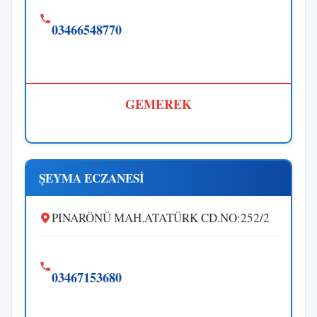
03466548770
GEMEREK
ŞEYMA ECZANESİ
PINARÖNÜ MAH.ATATÜRK CD.NO:252/2
03467153680