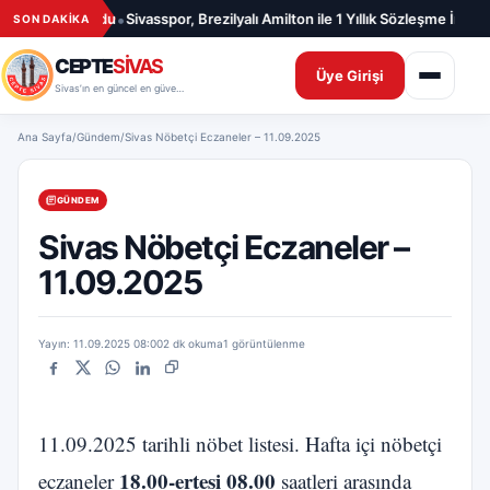
İçeriğe geç
•
•
azma Vuruldu
Sivasspor, Brezilyalı Amilton ile 1 Yıllık Sözleşme İmzaladı
Si
SON DAKİKA
CEPTE
SİVAS
Üye Girişi
Sivas’ın en güncel en güvenilir haber sitesi
Ana Sayfa
/
Gündem
/
Sivas Nöbetçi Eczaneler – 11.09.2025
GÜNDEM
Sivas Nöbetçi Eczaneler –
11.09.2025
Yayın: 11.09.2025 08:00
2 dk okuma
1 görüntülenme
Facebook
X
WhatsApp
LinkedIn
Bağlantıyı kopyala
11.09.2025 tarihli nöbet listesi. Hafta içi nöbetçi
18.00-ertesi 08.00
eczaneler
saatleri arasında