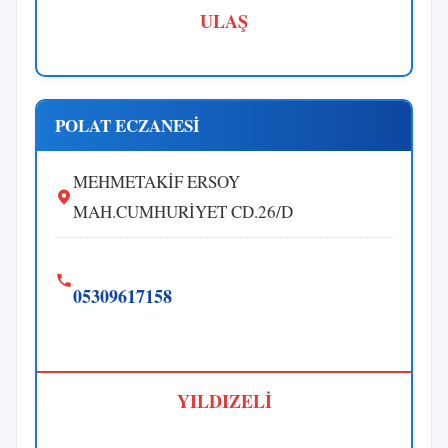
ULAŞ
POLAT ECZANESİ
MEHMETAKİF ERSOY
MAH.CUMHURİYET CD.26/D
05309617158
YILDIZELİ