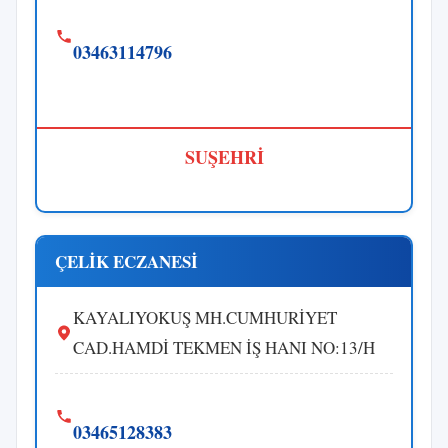
03463114796
SUŞEHRİ
ÇELİK ECZANESİ
KAYALIYOKUŞ MH.CUMHURİYET
CAD.HAMDİ TEKMEN İŞ HANI NO:13/H
03465128383