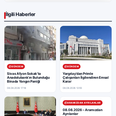
İlgili Haberler
GÜNDEM
GÜNDEM
Sivas Afyon Sokak’ta
Yargıtay’dan Primle
Anadolubank’ın Bulunduğu
Çalışanları İlgilendiren Emsal
Binada Yangın Paniği
Karar
08.08.2026 17:18
08.08.2026 12:55
ARAMIZDAN AYRILANLAR
08.08.2026 – Aramızdan
Ayrılanlar