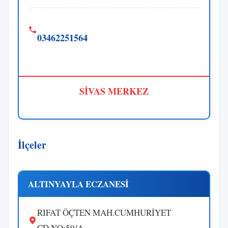
03462251564
SİVAS MERKEZ
İlçeler
ALTINYAYLA ECZANESİ
RIFAT ÖÇTEN MAH.CUMHURİYET
CD.NO:50/A