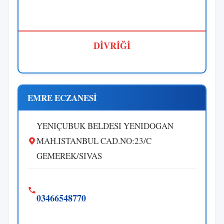
DİVRİĞİ
EMRE ECZANESİ
YENIÇUBUK BELDESI YENIDOGAN
MAH.ISTANBUL CAD.NO:23/C
GEMEREK/SIVAS
03466548770