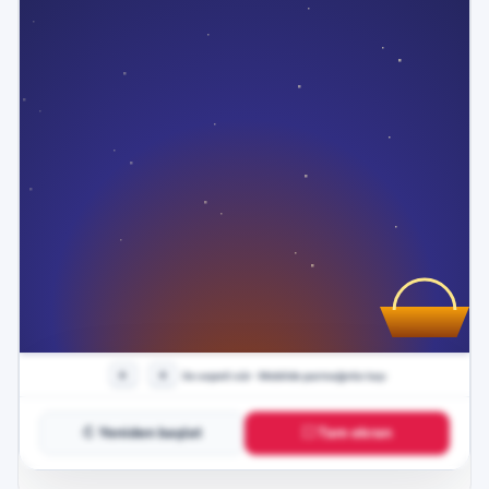
↻ Yeniden başlat
⛶ Tam ekran