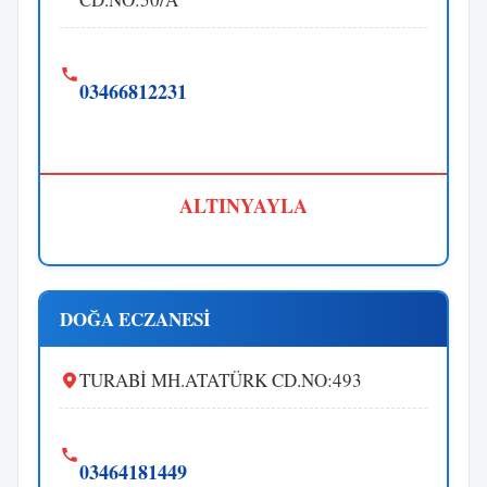
03466812231
ALTINYAYLA
DOĞA ECZANESİ
TURABİ MH.ATATÜRK CD.NO:493
03464181449