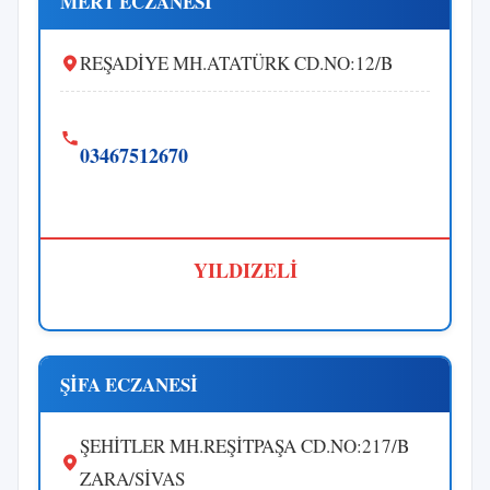
MERT ECZANESİ
REŞADİYE MH.ATATÜRK CD.NO:12/B
03467512670
YILDIZELİ
ŞİFA ECZANESİ
ŞEHİTLER MH.REŞİTPAŞA CD.NO:217/B
ZARA/SİVAS