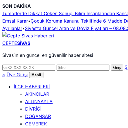
İçeriğe
SON DAKİKA
geç
Tümörlerde Dikkat Çeken Sonuç: Bilim İnsanlarından Kans
Emsal Karar
•
Çocuk Koruma Kanunu Teklifinde 6 Madde Da
Ayrılanlar
•
Sivas’ta Güncel Altın ve Döviz Fiyatları – 08.08
CEPTE
SİVAS
Sivas’ın en güncel en güvenilir haber sitesi
Telefon
Şifre
Ş
Giriş
numarası
⌕
Üye Girişi
Menü
İLÇE HABERLERİ
AKINCILAR
ALTINYAYLA
DİVRİĞİ
DOĞANŞAR
GEMEREK