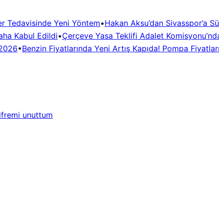
er Tedavisinde Yeni Yöntem
•
Hakan Aksu’dan Sivasspor’a Sü
ha Kabul Edildi
•
Çerçeve Yasa Teklifi Adalet Komisyonu’nda
.2026
•
Benzin Fiyatlarında Yeni Artış Kapıda! Pompa Fiyatla
ifremi unuttum