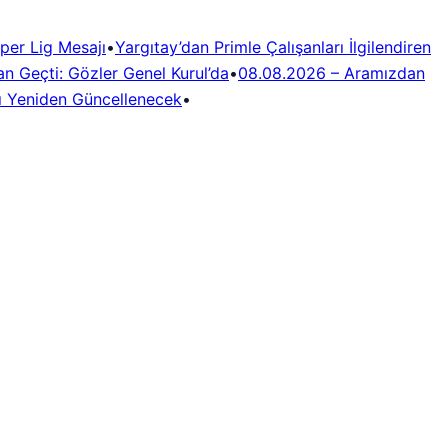
per Lig Mesajı
•
Yargıtay’dan Primle Çalışanları İlgilendiren
n Geçti: Gözler Genel Kurul’da
•
08.08.2026 – Aramızdan
rı Yeniden Güncellenecek
•