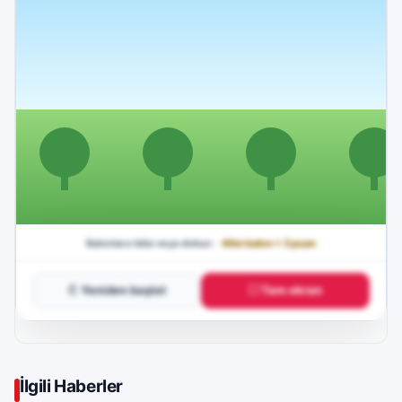
↻ Yeniden başlat
⛶ Tam ekran
İlgili Haberler