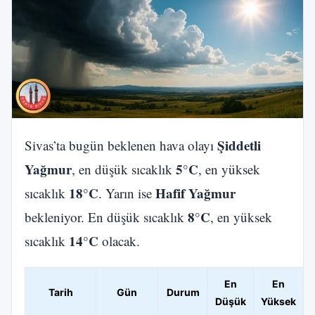
Şiddetli
Sivas’ta bugün beklenen hava olayı
Yağmur
5°C
, en düşük sıcaklık
, en yüksek
18°C
Hafif Yağmur
sıcaklık
. Yarın ise
8°C
bekleniyor. En düşük sıcaklık
, en yüksek
14°C
sıcaklık
olacak.
En
En
Tarih
Gün
Durum
Düşük
Yüksek