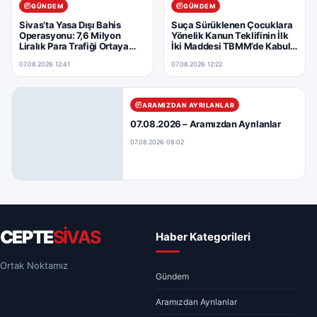
GÜNDEM
GÜNDEM
Sivas’ta Yasa Dışı Bahis
Suça Sürüklenen Çocuklara
Operasyonu: 7,6 Milyon
Yönelik Kanun Teklifinin İlk
Liralık Para Trafiği Ortaya
İki Maddesi TBMM’de Kabul
Çıkarıldı
Edildi
07.08.2026 12:41
07.08.2026 12:22
ARAMIZDAN AYRILANLAR
07.08.2026 – Aramızdan Ayrılanlar
07.08.2026 08:02
CEPTE
SİVAS
Haber Kategorileri
Ortak Noktamız
Gündem
Aramızdan Ayrılanlar