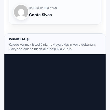
HABERI HAZIRLAYAN
Cepte Sivas
Penaltı Atışı
Kalede vurmak istediğiniz noktaya tıklayın veya dokunun;
klavyede oklarla nişan alıp boşlukla vurun.