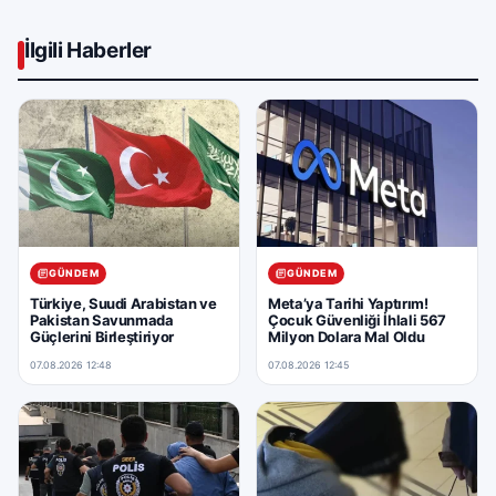
İlgili Haberler
GÜNDEM
GÜNDEM
Türkiye, Suudi Arabistan ve
Meta’ya Tarihi Yaptırım!
Pakistan Savunmada
Çocuk Güvenliği İhlali 567
Güçlerini Birleştiriyor
Milyon Dolara Mal Oldu
07.08.2026 12:48
07.08.2026 12:45