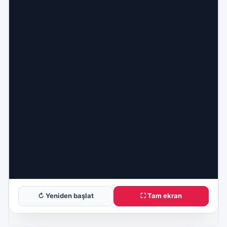
↻ Yeniden başlat
⛶ Tam ekran