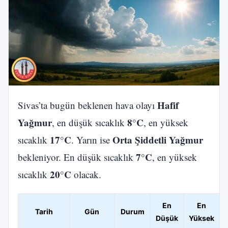
Hafif
Sivas’ta bugün beklenen hava olayı
Yağmur
8°C
, en düşük sıcaklık
, en yüksek
17°C
Orta Şiddetli Yağmur
sıcaklık
. Yarın ise
7°C
bekleniyor. En düşük sıcaklık
, en yüksek
20°C
sıcaklık
olacak.
En
En
Tarih
Gün
Durum
Düşük
Yüksek