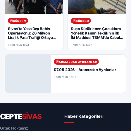
GÜNDEM
GÜNDEM
Sivas’ta Yasa Dışı Bahis
Suça Sürüklenen Çocuklara
Operasyonu: 7,6 Milyon
Yönelik Kanun Teklifinin İlk
Liralık Para Trafiği Ortaya
İki Maddesi TBMM’de Kabul
Çıkarıldı
Edildi
07.08.2026 12:41
07.08.2026 12:22
ARAMIZDAN AYRILANLAR
07.08.2026 – Aramızdan Ayrılanlar
07.08.2026 08:02
CEPTE
SİVAS
Haber Kategorileri
Ortak Noktamız