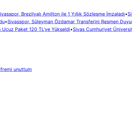
ivasspor, Brezilyalı Amilton ile 1 Yıllık Sözleşme İmzaladı
•
Si
du
•
Sivasspor, Süleyman Özdamar Transferini Resmen Duyu
n Ucuz Paket 120 TL’ye Yükseldi
•
Sivas Cumhuriyet Üniversit
ifremi unuttum