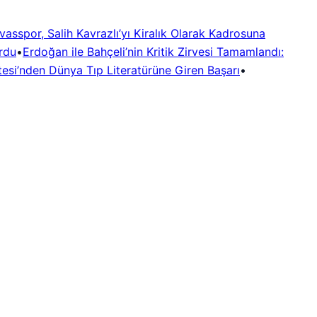
vasspor, Salih Kavrazlı’yı Kiralık Olarak Kadrosuna
rdu
•
Erdoğan ile Bahçeli’nin Kritik Zirvesi Tamamlandı:
esi’nden Dünya Tıp Literatürüne Giren Başarı
•