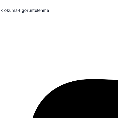
dk okuma
4 görüntülenme