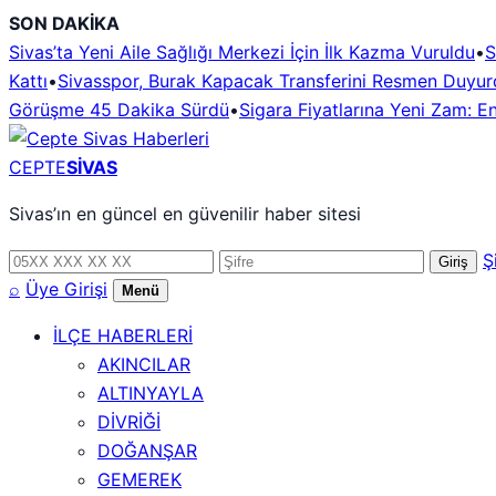
İçeriğe
SON DAKİKA
geç
Sivas’ta Yeni Aile Sağlığı Merkezi İçin İlk Kazma Vuruldu
•
S
Kattı
•
Sivasspor, Burak Kapacak Transferini Resmen Duyur
Görüşme 45 Dakika Sürdü
•
Sigara Fiyatlarına Yeni Zam: E
CEPTE
SİVAS
Sivas’ın en güncel en güvenilir haber sitesi
Telefon
Şifre
Ş
Giriş
numarası
⌕
Üye Girişi
Menü
İLÇE HABERLERİ
AKINCILAR
ALTINYAYLA
DİVRİĞİ
DOĞANŞAR
GEMEREK