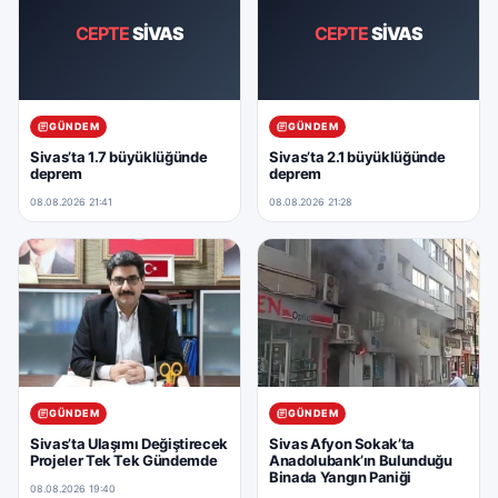
CEPTE
SİVAS
CEPTE
SİVAS
GÜNDEM
GÜNDEM
Sivas’ta 1.7 büyüklüğünde
Sivas’ta 2.1 büyüklüğünde
deprem
deprem
08.08.2026 21:41
08.08.2026 21:28
GÜNDEM
GÜNDEM
Sivas’ta Ulaşımı Değiştirecek
Sivas Afyon Sokak’ta
Projeler Tek Tek Gündemde
Anadolubank’ın Bulunduğu
Binada Yangın Paniği
08.08.2026 19:40