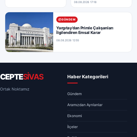
08.08.2026 17:18
GÜNDEM
Yargıtay’dan Primle Çalışanları
İlgilendiren Emsal Karar
08.08.2026 12:55
CEPTE
SİVAS
Haber Kategorileri
Ortak Noktamız
Gündem
Aramızdan Ayrılanlar
Ekonomi
İlçeler