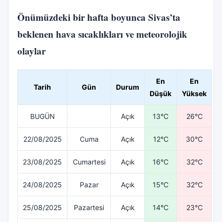
Önümüzdeki bir hafta boyunca Sivas’ta
beklenen hava sıcaklıkları ve meteorolojik
olaylar
En
En
Tarih
Gün
Durum
Düşük
Yüksek
BUGÜN
Açık
13°C
26°C
22/08/2025
Cuma
Açık
12°C
30°C
23/08/2025
Cumartesi
Açık
16°C
32°C
24/08/2025
Pazar
Açık
15°C
32°C
25/08/2025
Pazartesi
Açık
14°C
23°C