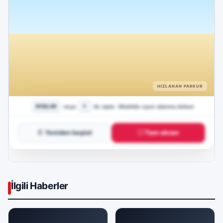
↻ Yeniden başlat
⛶ Tam ekran
İlgili Haberler