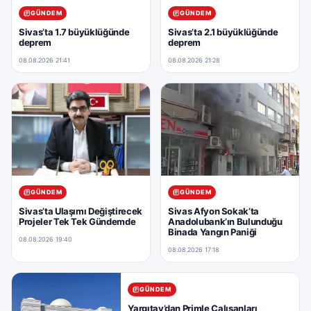
GÜNDEM
GÜNDEM
Sivas’ta 1.7 büyüklüğünde
Sivas’ta 2.1 büyüklüğünde
deprem
deprem
08.08.2026 21:41
08.08.2026 21:28
GÜNDEM
GÜNDEM
Sivas’ta Ulaşımı Değiştirecek
Sivas Afyon Sokak’ta
Projeler Tek Tek Gündemde
Anadolubank’ın Bulunduğu
Binada Yangın Paniği
08.08.2026 19:40
08.08.2026 17:18
GÜNDEM
Yargıtay’dan Primle Çalışanları