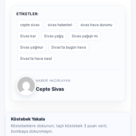
ETIKETLER:
cepte sivas
sivas haberleri
sivas hava durumu
Sivas kar
Sivas yağış
Sivas yağışlı mı
Sivas yağmur
Sivas'ta bugün hava
Sivas'ta hava nasıl
HABERI HAZIRLAYAN
Cepte Sivas
Köstebek Yakala
Köstebeklere dokunun; taçlı köstebek 3 puan verir,
bombaya dokunmayın.