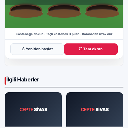
↻ Yeniden başlat
⛶ Tam ekran
İlgili Haberler
CEPTE
SİVAS
CEPTE
SİVAS