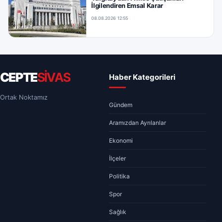
İlgilendiren Emsal Karar
08.08.2026 12:55
CEPTE
SİVAS
Haber Kategorileri
Ortak Noktamız
Gündem
Aramızdan Ayrılanlar
Ekonomi
İlçeler
Politika
Spor
Sağlık