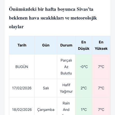
Önümüzdeki bir hafta boyunca Sivas’ta
beklenen hava sıcaklıkları ve meteorolojik
olaylar
En
En
Tarih
Gün
Durum
Düşük
Yüksek
Parçalı
BUGÜN
Az
-0°C
7°C
Bulutlu
Hafif
17/02/2026
Salı
2°C
7°C
Yağmur
Rain
18/02/2026
Çarşamba
And
1°C
7°C