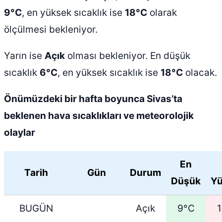
9°C
, en yüksek sıcaklık ise
18°C
olarak
ölçülmesi bekleniyor.
Yarın ise
Açık
olması bekleniyor. En düşük
sıcaklık
6°C
, en yüksek sıcaklık ise
18°C
olacak.
Önümüzdeki bir hafta boyunca Sivas’ta
beklenen hava sıcaklıkları ve meteorolojik
olaylar
En
Tarih
Gün
Durum
Düşük
Yü
BUGÜN
Açık
9°C