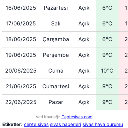
16/06/2025
Pazartesi
Açık
6°C
17/06/2025
Salı
Açık
6°C
18/06/2025
Çarşamba
Açık
6°C
2
19/06/2025
Perşembe
Açık
9°C
2
20/06/2025
Cuma
Açık
10°C
2
21/06/2025
Cumartesi
Açık
9°C
2
22/06/2025
Pazar
Açık
9°C
2
Veri Kaynağı:
Ceptesivas.com
Etiketler:
cepte sivas
sivas haberleri
sivas hava durumu