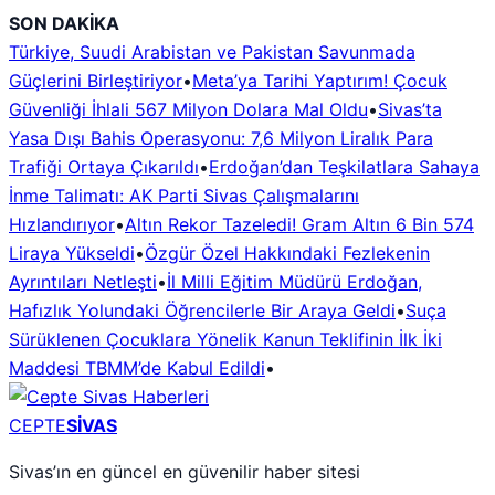
İçeriğe
SON DAKİKA
geç
Türkiye, Suudi Arabistan ve Pakistan Savunmada
Güçlerini Birleştiriyor
•
Meta’ya Tarihi Yaptırım! Çocuk
Güvenliği İhlali 567 Milyon Dolara Mal Oldu
•
Sivas’ta
Yasa Dışı Bahis Operasyonu: 7,6 Milyon Liralık Para
Trafiği Ortaya Çıkarıldı
•
Erdoğan’dan Teşkilatlara Sahaya
İnme Talimatı: AK Parti Sivas Çalışmalarını
Hızlandırıyor
•
Altın Rekor Tazeledi! Gram Altın 6 Bin 574
Liraya Yükseldi
•
Özgür Özel Hakkındaki Fezlekenin
Ayrıntıları Netleşti
•
İl Milli Eğitim Müdürü Erdoğan,
Hafızlık Yolundaki Öğrencilerle Bir Araya Geldi
•
Suça
Sürüklenen Çocuklara Yönelik Kanun Teklifinin İlk İki
Maddesi TBMM’de Kabul Edildi
•
CEPTE
SİVAS
Sivas’ın en güncel en güvenilir haber sitesi