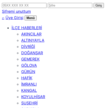
Telefon
Şifre
Giriş
numarası
Şifremi unuttum
⌕
Üye Girişi
Menü
İLÇE HABERLERİ
AKINCILAR
ALTINYAYLA
DİVRİĞİ
DOĞANŞAR
GEMEREK
GÖLOVA
GÜRÜN
HAFİK
İMRANLI
KANGAL
KOYULHİSAR
SUŞEHRİ