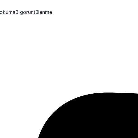
 okuma
6 görüntülenme