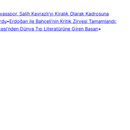
vasspor, Salih Kavrazlı’yı Kiralık Olarak Kadrosuna
rdu
•
Erdoğan ile Bahçeli’nin Kritik Zirvesi Tamamlandı:
esi’nden Dünya Tıp Literatürüne Giren Başarı
•