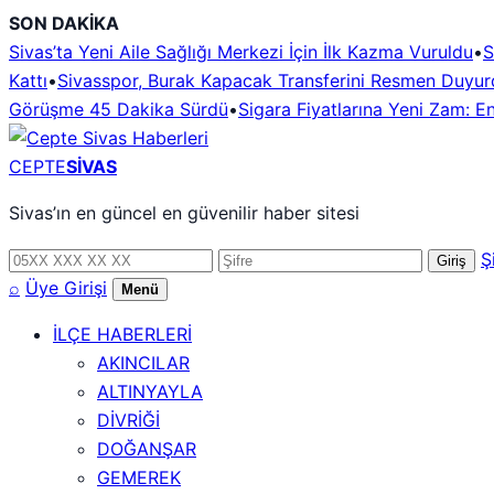
İçeriğe
SON DAKİKA
geç
Sivas’ta Yeni Aile Sağlığı Merkezi İçin İlk Kazma Vuruldu
•
S
Kattı
•
Sivasspor, Burak Kapacak Transferini Resmen Duyur
Görüşme 45 Dakika Sürdü
•
Sigara Fiyatlarına Yeni Zam: E
CEPTE
SİVAS
Sivas’ın en güncel en güvenilir haber sitesi
Telefon
Şifre
Ş
Giriş
numarası
⌕
Üye Girişi
Menü
İLÇE HABERLERİ
AKINCILAR
ALTINYAYLA
DİVRİĞİ
DOĞANŞAR
GEMEREK