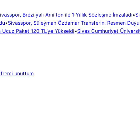
ivasspor, Brezilyalı Amilton ile 1 Yıllık Sözleşme İmzaladı
•
Si
du
•
Sivasspor, Süleyman Özdamar Transferini Resmen Duyu
n Ucuz Paket 120 TL’ye Yükseldi
•
Sivas Cumhuriyet Üniversit
ifremi unuttum