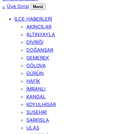
⌕
Üye Girişi
Menü
İLÇE HABERLERİ
AKINCILAR
ALTINYAYLA
DİVRİĞİ
DOĞANŞAR
GEMEREK
GÖLOVA
GÜRÜN
HAFİK
İMRANLI
KANGAL
KOYULHİSAR
SUŞEHRİ
ŞARKIŞLA
ULAŞ