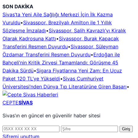
İçeriğe
SON DAKİKA
geç
Sivas’ta Yeni Aile Sağlığı Merkezi İçin İlk Kazma
Vuruldu
•
Sivasspor, Brezilyalı Amilton ile 1 Yıllık
Sözleşme İmzaladı
•
Sivasspor, Salih Kavrazlı’yı Kiralık
Olarak Kadrosuna Kattı
•
Sivasspor, Burak Kapacak
Transferini Resmen Duyurdu
•
Sivasspor, Süleyman
Özdamar Transferini Resmen Duyurdu
•
Erdoğan ile
Bahçeli’nin Kritik Zirvesi Tamamlandı: Görüşme 45
Dakika Sürdü
•
Sigara Fiyatlarına Yeni Zam: En Ucuz
Paket 120 TL’ye Yükseldi
•
Sivas Cumhuriyet
Üniversitesi’nden Dünya Tıp Literatürüne Giren Başarı
•
CEPTE
SİVAS
Sivas’ın en güncel en güvenilir haber sitesi
Telefon
Şifre
Giriş
numarası
Şifremi unuttum