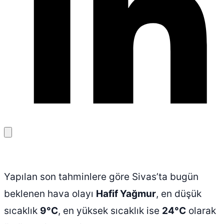
Bağlantıyı
kopyala
Yapılan son tahminlere göre Sivas’ta bugün
beklenen hava olayı
Hafif Yağmur
, en düşük
sıcaklık
9°C
, en yüksek sıcaklık ise
24°C
olarak