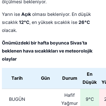
ölçülmesi bekleniyor.
Yarın ise
Açık
olması bekleniyor. En düşük
sıcaklık
12°C
, en yüksek sıcaklık ise
26°C
olacak.
Önümüzdeki bir hafta boyunca Sivas’ta
beklenen hava sıcaklıkları ve meteorolojik
olaylar
En
Tarih
Gün
Durum
Düşük
Y
Hafif
BUGÜN
9°C
Yağmur