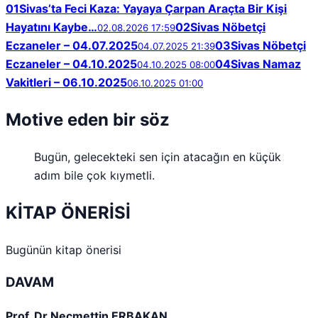
01
Sivas’ta Feci Kaza: Yayaya Çarpan Araçta Bir Kişi
Hayatını Kaybe…
02
Sivas Nöbetçi
02.08.2026 17:59
Eczaneler – 04.07.2025
03
Sivas Nöbetçi
04.07.2025 21:39
Eczaneler – 04.10.2025
04
Sivas Namaz
04.10.2025 08:00
Vakitleri – 06.10.2025
06.10.2025 01:00
Motive eden bir söz
Bugün, gelecekteki sen için atacağın en küçük
adım bile çok kıymetli.
KİTAP ÖNERİSİ
Bugünün kitap önerisi
DAVAM
Prof. Dr.Necmettin ERBAKAN