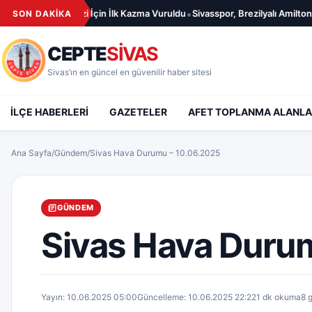
İçeriğe geç
•
ı Merkezi İçin İlk Kazma Vuruldu
Sivasspor, Brezilyalı Amilton ile 1 Yıllık 
SON DAKİKA
CEPTE
SİVAS
Sivas’ın en güncel en güvenilir haber sitesi
İLÇE HABERLERİ
GAZETELER
AFET TOPLANMA ALANLA
Ana Sayfa
/
Gündem
/
Sivas Hava Durumu – 10.06.2025
GÜNDEM
Sivas Hava Duru
Yayın: 10.06.2025 05:00
Güncelleme: 10.06.2025 22:22
1 dk okuma
8 