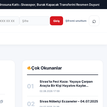
•
•
Sivasspor, Burak Kapacak Transferini Resmen Duyurdu
Sivasspor, Sü
on numarası
Şifre
⌕
Giriş
Şifremi unuttum
Çok Okunanlar
Sivas’ta Feci Kaza: Yayaya Çarpan
01
Araçta Bir Kişi Hayatını Kaybe…
02.08.2026 17:59
Sivas Nöbetçi Eczaneler – 04.07.2025
02
pp
edIn
Bağlantıyı kopyala
04.07.2025 21:39