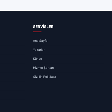
ARAMIZDAN AYRILANLAR
a Durumu – 06.08.2026
06.08.2026 – Aramızdan
Ayrılanlar
08:10
1 dk
06.08.2026 07:55
1 dk
SERVİSLER
Ana Sayfa
Yazarlar
Künye
Hizmet Şartları
Gizlilik Politikası