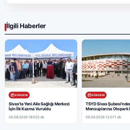
İlgili Haberler
GÜNDEM
GÜNDEM
Sivas’ta Yeni Aile Sağlığı Merkezi
TSYD Sivas Şubesi’nde
İçin İlk Kazma Vuruldu
Mensuplarına Otopark 
06.08.2026 18:02
2 dk
06.08.2026 13:07
1 dk