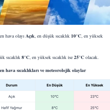
Açık
10°C
nen hava olayı
, en düşük sıcaklık
, en yüksek
8°C
25°C
ük sıcaklık
, en yüksek sıcaklık ise
olacak.
 hava sıcaklıkları ve meteorolojik olaylar
Durum
En Düşük
En Yüksek
Açık
10°C
23°C
Hafif Yağmur
8°C
25°C