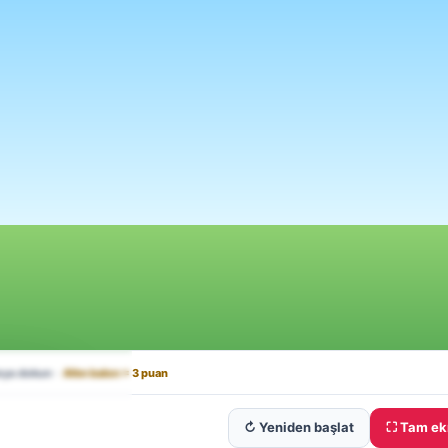
↻ Yeniden başlat
⛶ Tam ek