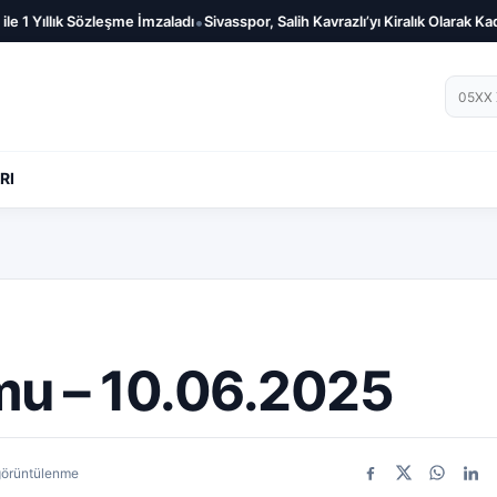
•
Sözleşme İmzaladı
Sivasspor, Salih Kavrazlı’yı Kiralık Olarak Kadrosuna Kattı
Telef
RI
mu – 10.06.2025
görüntülenme
Facebook
X
WhatsA
Link