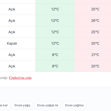
Açık
12°C
25°C
Açık
13°C
26°C
Açık
12°C
25°C
Kapalı
12°C
20°C
Açık
8°C
21°C
Açık
8°C
20°C
ynağı:
Ceptesivas.com
as kar
Sivas yağış
Sivas yağışlı mı
Sivas yağmur