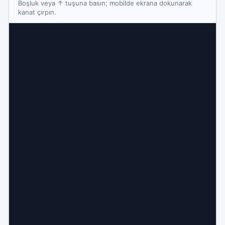
Boşluk veya ↑ tuşuna basın; mobilde ekrana dokunarak
kanat çırpın.