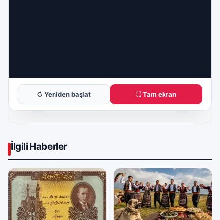
↻ Yeniden başlat
⛶ Tam ekran
İlgili Haberler