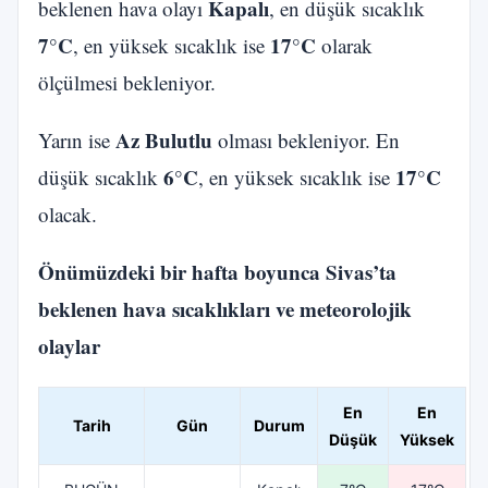
Kapalı
beklenen hava olayı
, en düşük sıcaklık
7°C
17°C
, en yüksek sıcaklık ise
olarak
ölçülmesi bekleniyor.
Az Bulutlu
Yarın ise
olması bekleniyor. En
6°C
17°C
düşük sıcaklık
, en yüksek sıcaklık ise
olacak.
Önümüzdeki bir hafta boyunca Sivas’ta
beklenen hava sıcaklıkları ve meteorolojik
olaylar
En
En
Tarih
Gün
Durum
Düşük
Yüksek