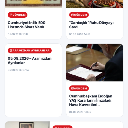
GÜNDEM
GÜNDEM
Cumhuriyet’in İlk 500
“Gardaşlık” Ruhu Dünyayı
Lirasında Sivas Vardı
Sardı
05.08.2026 15:12
05.08.2026 14:58
ARAMIZDAN AYRILANLAR
05.08.2026 – Aramızdan
Ayrılanlar
05.08.2026 07:52
GÜNDEM
Cumhurbaşkanı Erdoğan
YAŞ Kararlarını İmzaladı:
Hava Kuvvetleri
Komutanlığına Yeni Atama
04.08.2026 18:05