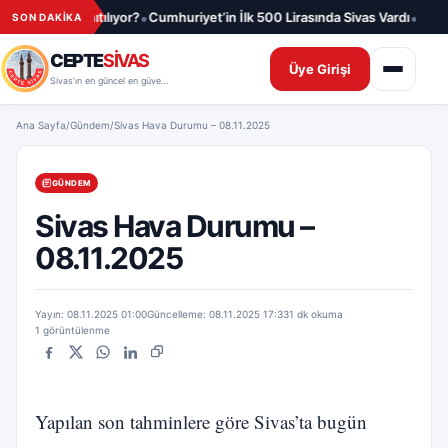
İçeriğe geç
•
•
ne kadar tanıtılıyor?
Cumhuriyet’in İlk 500 Lirasında Sivas Vardı
“Gardaş
SON DAKİKA
CEPTE
SİVAS
Üye Girişi
Sivas’ın en güncel en güvenilir haber sitesi
Ana Sayfa
/
Gündem
/
Sivas Hava Durumu – 08.11.2025
GÜNDEM
Sivas Hava Durumu –
08.11.2025
Yayın: 08.11.2025 01:00
Güncelleme: 08.11.2025 17:33
1 dk okuma
1 görüntülenme
Facebook
X
WhatsApp
LinkedIn
Bağlantıyı kopyala
Yapılan son tahminlere göre Sivas’ta bugün