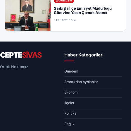
GÜNDEM
Şarkışla İlçe Emniyet Müdürlüğü
Görevine Yasin Çomak Atandı
04.08.2026 17:54
CEPTE
SİVAS
Haber Kategorileri
Ortak Noktamız
Gündem
Aramızdan Ayrılanlar
Ekonomi
İlçeler
Politika
Sağlık