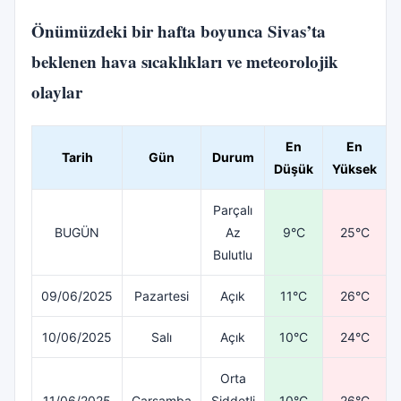
Önümüzdeki bir hafta boyunca Sivas’ta
beklenen hava sıcaklıkları ve meteorolojik
olaylar
En
En
Tarih
Gün
Durum
Düşük
Yüksek
Parçalı
BUGÜN
Az
9°C
25°C
Bulutlu
09/06/2025
Pazartesi
Açık
11°C
26°C
10/06/2025
Salı
Açık
10°C
24°C
Orta
11/06/2025
Çarşamba
Şiddetli
10°C
26°C