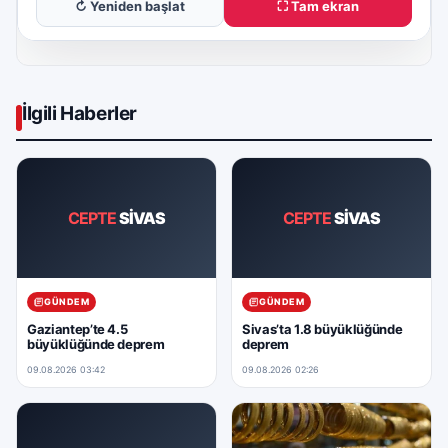
↻ Yeniden başlat
⛶ Tam ekran
İlgili Haberler
CEPTE
SİVAS
CEPTE
SİVAS
GÜNDEM
GÜNDEM
Gaziantep’te 4.5
Sivas’ta 1.8 büyüklüğünde
büyüklüğünde deprem
deprem
09.08.2026 03:42
09.08.2026 02:26