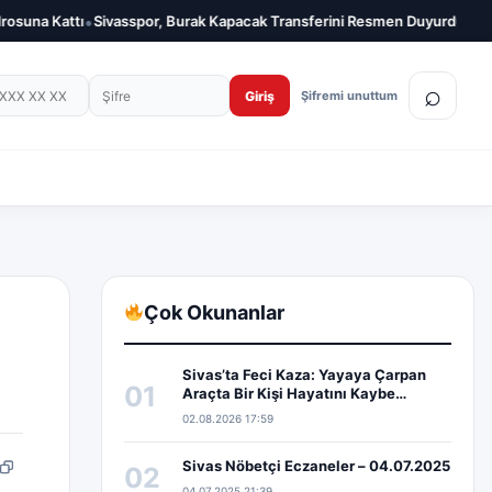
•
Sivasspor, Burak Kapacak Transferini Resmen Duyurdu
Sivasspor, Süle
on numarası
Şifre
⌕
Giriş
Şifremi unuttum
Çok Okunanlar
Sivas’ta Feci Kaza: Yayaya Çarpan
01
Araçta Bir Kişi Hayatını Kaybe…
02.08.2026 17:59
Sivas Nöbetçi Eczaneler – 04.07.2025
02
pp
edIn
Bağlantıyı kopyala
04.07.2025 21:39