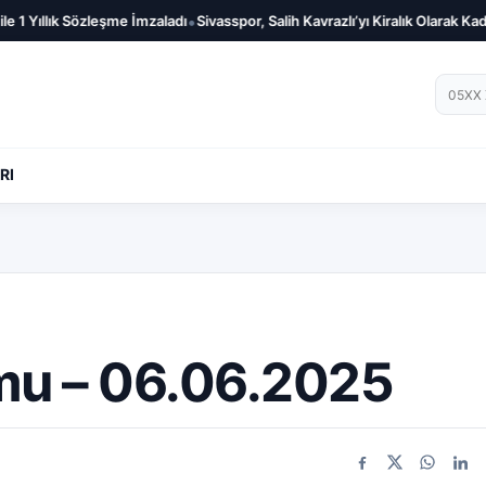
•
•
leşme İmzaladı
Sivasspor, Salih Kavrazlı’yı Kiralık Olarak Kadrosuna Kattı
Telef
RI
mu – 06.06.2025
Facebook
X
WhatsA
Link