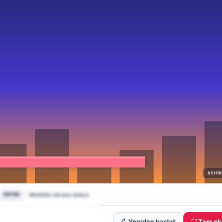
↻ Yeniden başlat
⛶ Tam ek