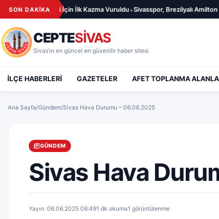
İçeriğe geç
•
Merkezi İçin İlk Kazma Vuruldu
Sivasspor, Brezilyalı Amilton ile 1 Yıllık Söz
SON DAKİKA
CEPTE
SİVAS
Sivas’ın en güncel en güvenilir haber sitesi
İLÇE HABERLERİ
GAZETELER
AFET TOPLANMA ALANLA
Ana Sayfa
/
Gündem
/
Sivas Hava Durumu – 06.06.2025
GÜNDEM
Sivas Hava Duru
Yayın: 06.06.2025 06:49
1 dk okuma
1 görüntülenme