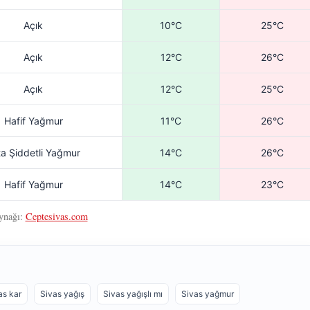
Açık
10°C
25°C
Açık
12°C
26°C
Açık
12°C
25°C
Hafif Yağmur
11°C
26°C
ta Şiddetli Yağmur
14°C
26°C
Hafif Yağmur
14°C
23°C
ynağı:
Ceptesivas.com
as kar
Sivas yağış
Sivas yağışlı mı
Sivas yağmur