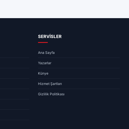
ARAMIZDAN AYRILANLAR
a Durumu – 06.08.2026
06.08.2026 – Aramızdan
Ayrılanlar
08:10
1 dk
06.08.2026 07:55
1 dk
SERVİSLER
Ana Sayfa
Yazarlar
Künye
Hizmet Şartları
Gizlilik Politikası