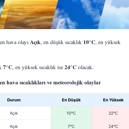
Açık
10°C
nen hava olayı
, en düşük sıcaklık
, en yüksek
7°C
24°C
ık
, en yüksek sıcaklık ise
olacak.
 hava sıcaklıkları ve meteorolojik olaylar
Durum
En Düşük
En Yüksek
Açık
10°C
22°C
Açık
7°C
24°C