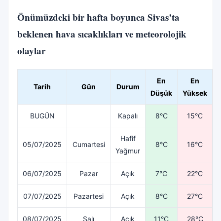
Önümüzdeki bir hafta boyunca Sivas’ta
beklenen hava sıcaklıkları ve meteorolojik
olaylar
En
En
Tarih
Gün
Durum
Düşük
Yüksek
BUGÜN
Kapalı
8°C
15°C
Hafif
05/07/2025
Cumartesi
8°C
16°C
Yağmur
06/07/2025
Pazar
Açık
7°C
22°C
07/07/2025
Pazartesi
Açık
8°C
27°C
08/07/2025
Salı
Açık
11°C
28°C