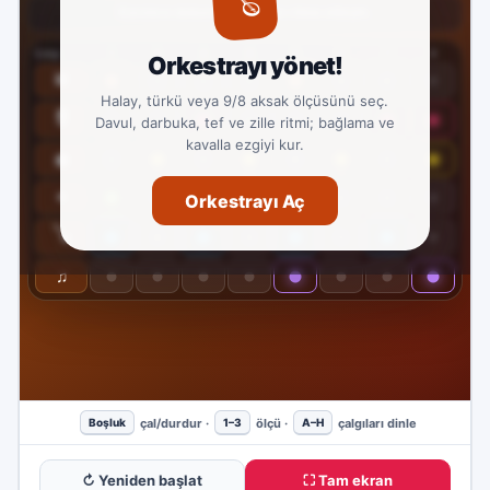
↻ Yeniden başlat
⛶ Tam ekran