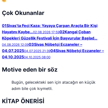
Çok Okunanlar
01
Sivas’ta Feci Kaza: Yayaya Çarpan Araçta Bir Kişi
Hayatını Kaybe…
02
Kangal Çoban
02.08.2026 17:59
Köpekleri Güzellik Festivali İçin Başvurular Başlad…
03
Sivas Nöbetçi Eczaneler –
04.08.2026 12:09
04.07.2025
04
Sivas Nöbetçi Eczaneler –
04.07.2025 21:39
04.10.2025
04.10.2025 08:00
Motive eden bir söz
Bugün, gelecekteki sen için atacağın en küçük
adım bile çok kıymetli.
KİTAP ÖNERİSİ