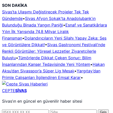
İçeriğe
SON DAKİKA
geç
Sivas’ta Ulaşımı Değiştirecek Projeler Tek Tek
Gündemde
•
Sivas Afyon Sokak’ta Anadolubank’ın
Bulunduğu Binada Yangın Paniği
•
Esnaf ve Sanatkârlara
Yılın İlk Yarısında 74,8 Milyar Liralık
Finansman
•
Dolandırıcıların Yeni Silahı Yapay Zeka: Ses
ve Görüntülere Dikkat!
•
Sivas Gastronomi Festivali’nde
Renkli Görüntüler: Yöresel Lezzetler Ziyaretçilerle
Buluştu
•
Tümörlerde Dikkat Çeken Sonuç: Bilim
İnsanlarından Kanser Tedavisinde Yeni Yöntem
•
Hakan
Aksu’dan Sivasspor’a Süper Lig Mesajı
•
Yargıtay’dan
Primle Çalışanları İlgilendiren Emsal Karar
•
CEPTE
SİVAS
Sivas’ın en güncel en güvenilir haber sitesi
Telefon
Şifre
Giriş