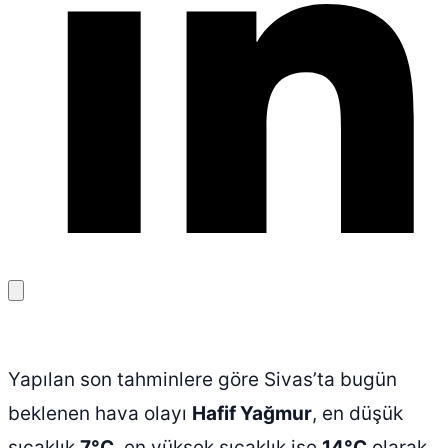
Bağlantıyı
kopyala
Yapılan son tahminlere göre Sivas’ta bugün
beklenen hava olayı
Hafif Yağmur
, en düşük
sıcaklık
7°C
, en yüksek sıcaklık ise
14°C
olarak