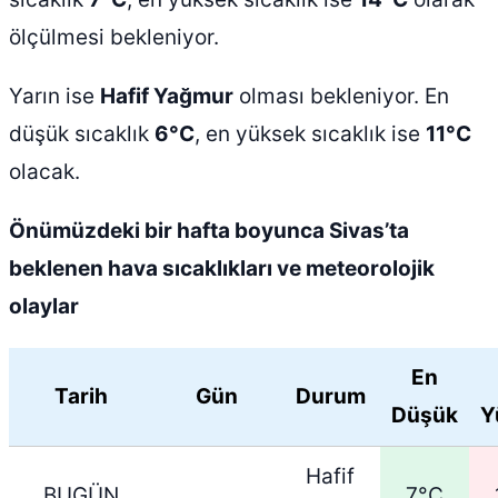
ölçülmesi bekleniyor.
Yarın ise
Hafif Yağmur
olması bekleniyor. En
düşük sıcaklık
6°C
, en yüksek sıcaklık ise
11°C
olacak.
Önümüzdeki bir hafta boyunca Sivas’ta
beklenen hava sıcaklıkları ve meteorolojik
olaylar
En
Tarih
Gün
Durum
Düşük
Y
Hafif
BUGÜN
7°C