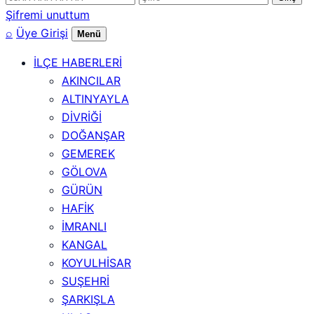
numarası
Şifremi unuttum
⌕
Üye Girişi
Menü
İLÇE HABERLERİ
AKINCILAR
ALTINYAYLA
DİVRİĞİ
DOĞANŞAR
GEMEREK
GÖLOVA
GÜRÜN
HAFİK
İMRANLI
KANGAL
KOYULHİSAR
SUŞEHRİ
ŞARKIŞLA