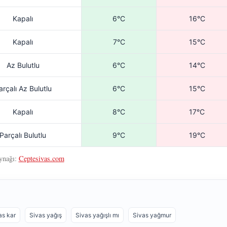
Kapalı
6°C
16°C
Kapalı
7°C
15°C
Az Bulutlu
6°C
14°C
arçalı Az Bulutlu
6°C
15°C
Kapalı
8°C
17°C
Parçalı Bulutlu
9°C
19°C
ynağı:
Ceptesivas.com
as kar
Sivas yağış
Sivas yağışlı mı
Sivas yağmur