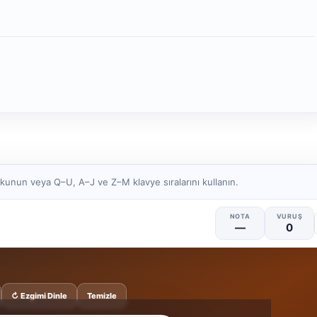
kunun veya Q–U, A–J ve Z–M klavye sıralarını kullanın.