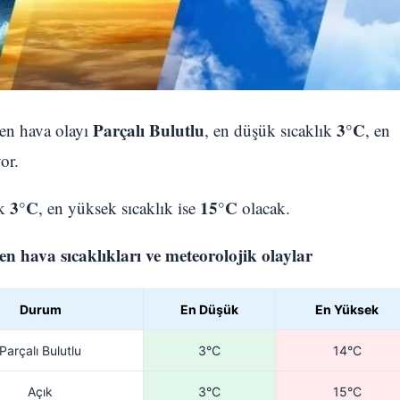
Parçalı Bulutlu
3°C
nen hava olayı
, en düşük sıcaklık
, en
or.
3°C
15°C
ık
, en yüksek sıcaklık ise
olacak.
 hava sıcaklıkları ve meteorolojik olaylar
Durum
En Düşük
En Yüksek
Parçalı Bulutlu
3°C
14°C
Açık
3°C
15°C