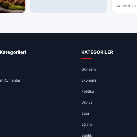
04.08.2026 
ARAMIZDAN AYRILANLAR
yı Sardı
05.08.2026 – Aramızdan
Ayrılanlar
05.08.2026 07:52
2 dk
Kategorileri
KATEGORİLER
Gündem
n Ayrılanlar
Ekonomi
Politika
Dünya
Spor
Eğitim
Sağlık