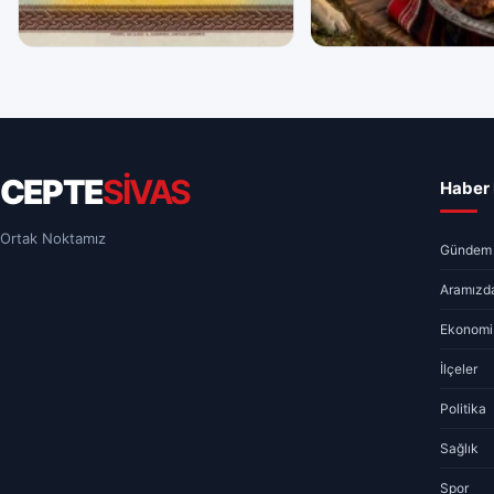
GÜNDEM
GÜNDEM
Cumhuriyet’in İlk 500 Lirasında
“Gardaşlık” Ruhu Dünya
Sivas Vardı
05.08.2026 14:58
2 dk
05.08.2026 15:12
2 dk
CEPTE
SİVAS
Haber 
Ortak Noktamız
Gündem
Aramızda
Ekonomi
İlçeler
Politika
Sağlık
Spor