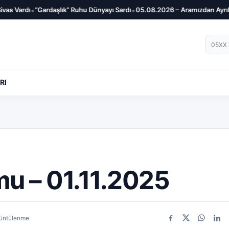
•
•
lık” Ruhu Dünyayı Sardı
05.08.2026 – Aramızdan Ayrılanlar
Cumhurbaşka
Telef
RI
u – 01.11.2025
rüntülenme
Facebook
X
WhatsA
Link