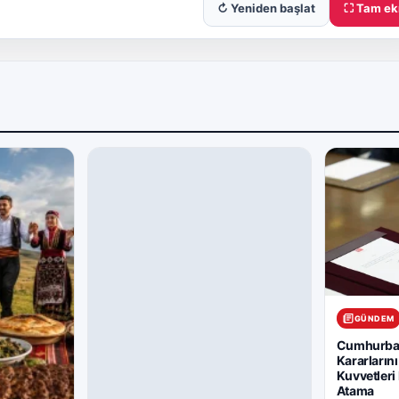
↻ Yeniden başlat
⛶ Tam ek
GÜNDEM
Cumhurbaş
Kararlarını
Kuvvetleri
Atama