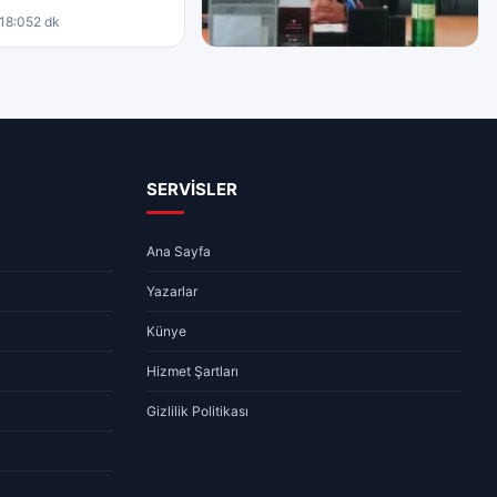
18:05
2 dk
GÜNDEM
Şarkışla İlçe Emniyet Müdürlüğü
Görevine Yasin Çomak Atandı
04.08.2026 17:54
2 dk
SERVİSLER
Ana Sayfa
Yazarlar
Künye
Hizmet Şartları
Gizlilik Politikası