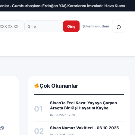
nı Erdoğan YAŞ Kararlarını İmzaladı: Hava Kuvvetleri Komutanlığına Yen
on numarası
Şifre
⌕
Giriş
Şifremi unuttum
Çok Okunanlar
Sivas’ta Feci Kaza: Yayaya Çarpan
01
Araçta Bir Kişi Hayatını Kaybe…
02.08.2026 17:59
Sivas Namaz Vakitleri – 06.10.2025
02
pp
edIn
Bağlantıyı kopyala
06.10.2025 01:00