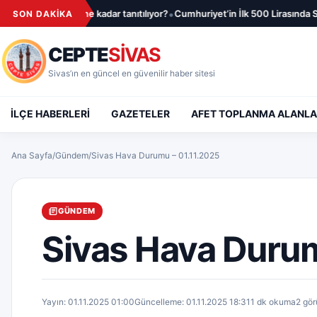
İçeriğe geç
•
•
e kadar tanıtılıyor?
Cumhuriyet’in İlk 500 Lirasında Sivas Vardı
“Gardaş
SON DAKİKA
CEPTE
SİVAS
Sivas’ın en güncel en güvenilir haber sitesi
İLÇE HABERLERİ
GAZETELER
AFET TOPLANMA ALANLA
Ana Sayfa
/
Gündem
/
Sivas Hava Durumu – 01.11.2025
GÜNDEM
Sivas Hava Durum
Yayın: 01.11.2025 01:00
Güncelleme: 01.11.2025 18:31
1 dk okuma
2 gö