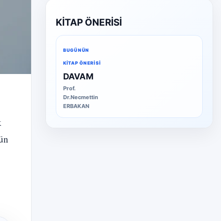
KİTAP ÖNERİSİ
BUGÜNÜN
KITAP ÖNERISI
DAVAM
Prof.
Dr.Necmettin
ERBAKAN
k
kün