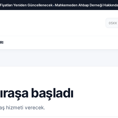
•
Yeniden Güncellenecek
Mahkemeden Ahbap Derneği Hakkında Kayyum Kar
Telef
RI
ıraşa başladı
raş hizmeti verecek.