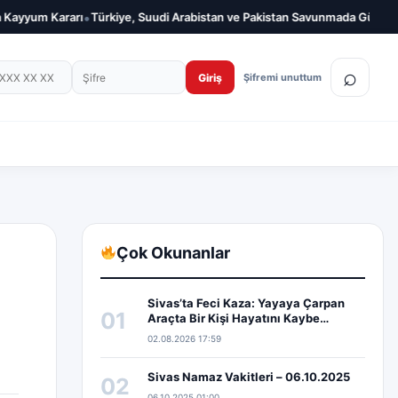
•
arı
Türkiye, Suudi Arabistan ve Pakistan Savunmada Güçlerini Birleştiriy
on numarası
Şifre
⌕
Giriş
Şifremi unuttum
Çok Okunanlar
Sivas’ta Feci Kaza: Yayaya Çarpan
01
Araçta Bir Kişi Hayatını Kaybe…
02.08.2026 17:59
Sivas Namaz Vakitleri – 06.10.2025
02
06.10.2025 01:00