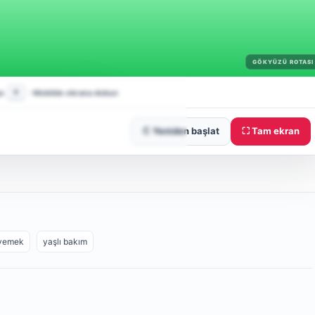
↻ Yeniden başlat
⛶ Tam ekran
 yemek
yaşlı bakım