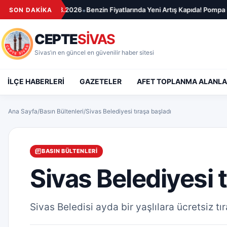
İçeriğe geç
•
rı – 08.08.2026
Benzin Fiyatlarında Yeni Artış Kapıda! Pompa Fiyatları 
SON DAKİKA
CEPTE
SİVAS
Sivas’ın en güncel en güvenilir haber sitesi
İLÇE HABERLERİ
GAZETELER
AFET TOPLANMA ALANLA
Ana Sayfa
/
Basın Bültenleri
/
Sivas Belediyesi tıraşa başladı
BASIN BÜLTENLERI
Sivas Belediyesi t
Sivas Beledisi ayda bir yaşlılara ücretsiz tı