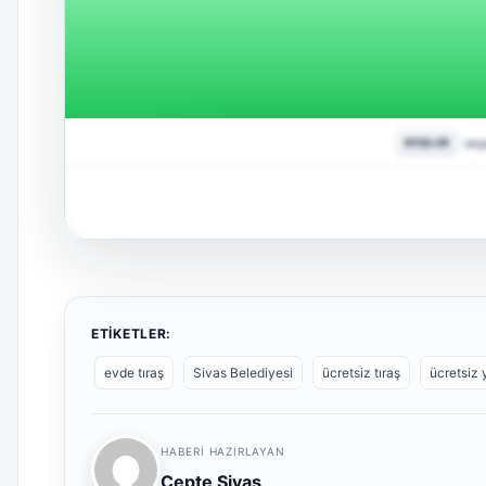
ETIKETLER:
evde tıraş
Sivas Belediyesi
ücretsiz tıraş
ücretsiz
HABERI HAZIRLAYAN
Cepte Sivas