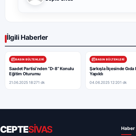
İlgili Haberler
BASIN BÜLTENLERI
BASIN BÜLTENLERI
Saadet Partisi’nden “D-8” Konulu
Şarkışla İlçesinde Gıda
Eğitim Oturumu
Yapıldı
21.06.2025 18:27
1 dk
04.06.2025 12:20
1 dk
CEPTE
SİVAS
Haber 