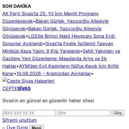
İçeriğe
SON DAKİKA
geç
AK Parti Sivas’ta 25. Yıl İçin Mevlit Programı
Düzenleyecek
•
Bakan Gürlek, Yazıcıoğlu Ailesiyle
Görüşecek
•
Bakan Gürlek, Yazıcıoğlu Ailesiyle
Görüşecek
•
LGS’de Birinci Nakil Heyecanı Sona Erdi:
Sonuçlar Açıklandı
•
Sivas’ta Fındık İşçilerini Taşıyan
Minibüs Kaza Yaptı: 9 Kişi Yaralandı
•
Şehit Yakınları ve
Gazilere Yeni Düzenleme: Maaşlarda Artış ve Ek
Haklar
•
AYM’den Evli Kadınların Nüfus Kaydı İçin Kritik
Karar
•
10.08.2026 – Aramızdan Ayrılanlar
•
CEPTE
SİVAS
Sivas’ın en güncel en güvenilir haber sitesi
Telefon
Şifre
Giriş
numarası
Şifremi unuttum
⌕
Üye Girişi
Menü