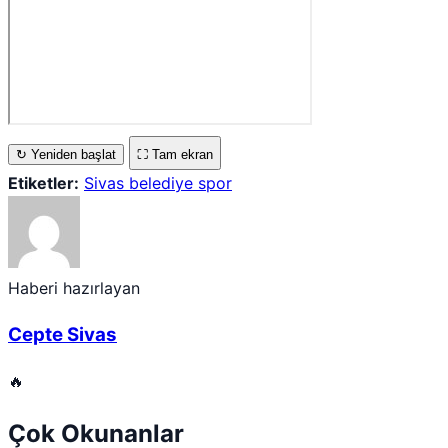
↻ Yeniden başlat
⛶ Tam ekran
Etiketler:
Sivas belediye spor
Haberi hazırlayan
Cepte Sivas
🔥
Çok Okunanlar