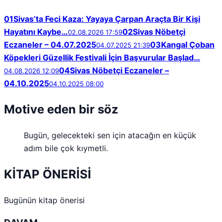
01
Sivas’ta Feci Kaza: Yayaya Çarpan Araçta Bir Kişi
Hayatını Kaybe…
02
Sivas Nöbetçi
02.08.2026 17:59
Eczaneler – 04.07.2025
03
Kangal Çoban
04.07.2025 21:39
Köpekleri Güzellik Festivali İçin Başvurular Başlad…
04
Sivas Nöbetçi Eczaneler –
04.08.2026 12:09
04.10.2025
04.10.2025 08:00
Motive eden bir söz
Bugün, gelecekteki sen için atacağın en küçük
adım bile çok kıymetli.
KİTAP ÖNERİSİ
Bugünün kitap önerisi