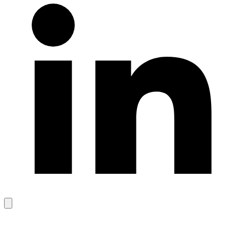
Bağlantıyı
kopyala