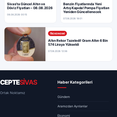
Sivas’ta Güncel Altın ve
Benzin Fiyatlarında Yeni
Döviz Fiyatları – 08.08.2026
Artış Kapıda! Pompa Fiyatları
Yeniden Güncellenecek
08.08.2026 00:15
07.08.2026 18:01
EKONOMI
Altın Rekor Tazeledi! Gram Altın 6 Bin
574 Liraya Yükseldi
07.08.2026 12:36
CEPTE
SİVAS
Haber Kategorileri
Ortak Noktamız
Gündem
Aramızdan Ayrılanlar
Ekonomi