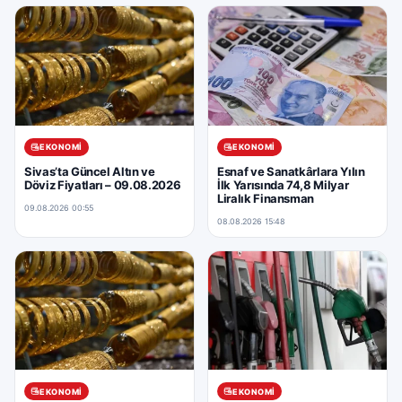
EKONOMI
EKONOMI
Sivas’ta Güncel Altın ve
Esnaf ve Sanatkârlara Yılın
Döviz Fiyatları – 09.08.2026
İlk Yarısında 74,8 Milyar
Liralık Finansman
09.08.2026 00:55
08.08.2026 15:48
EKONOMI
EKONOMI