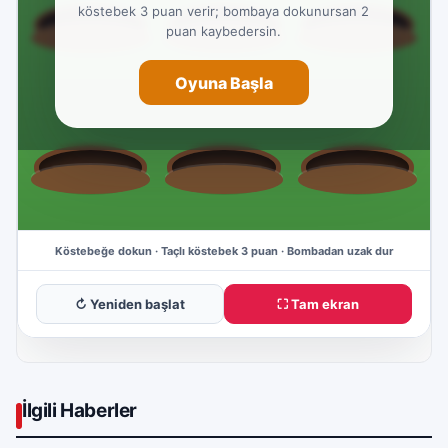
↻ Yeniden başlat
⛶ Tam ekran
İlgili Haberler