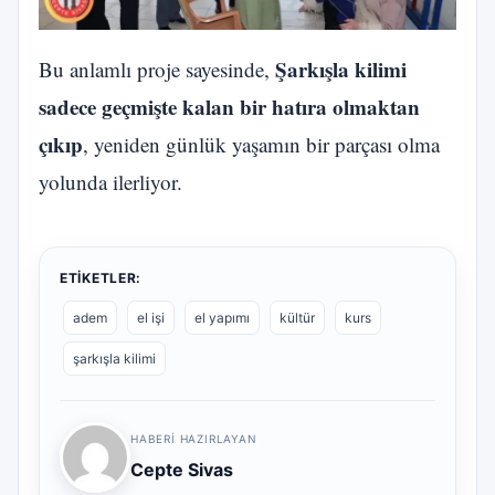
Şarkışla kilimi
Bu anlamlı proje sayesinde,
sadece geçmişte kalan bir hatıra olmaktan
çıkıp
, yeniden günlük yaşamın bir parçası olma
yolunda ilerliyor.
ETIKETLER:
adem
el işi
el yapımı
kültür
kurs
şarkışla kilimi
HABERI HAZIRLAYAN
Cepte Sivas